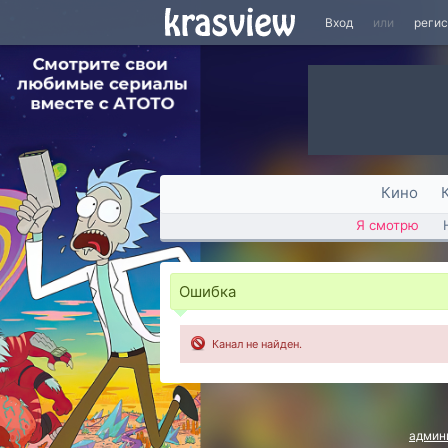
Вход
или
реги
Кино
Я смотрю
Ошибка
Канал не найден.
админ