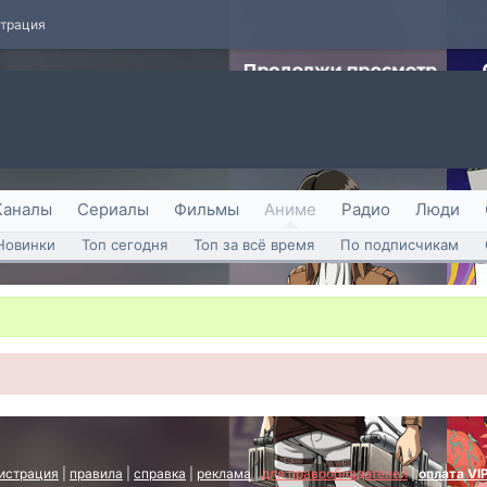
страция
Каналы
Сериалы
Фильмы
Аниме
Радио
Люди
Новинки
Топ сегодня
Топ за всё время
По подписчикам
истрация
|
правила
|
справка
|
реклама
|
для правообладателей
|
оплата VI