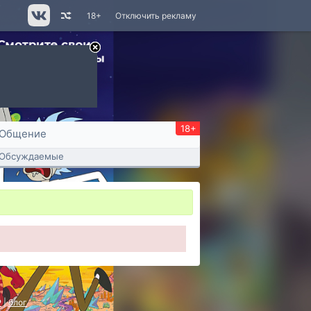
18+
Отключить рекламу
18+
Общение
Обсуждаемые
P
|
блог