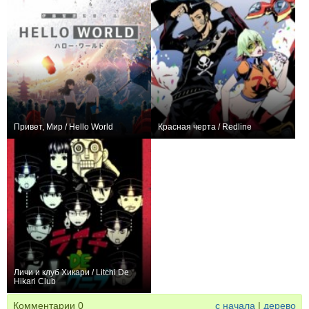
Привет, Мир / Hello World
Красная черта / Redline
+40
1
574
+47
2
444
Личи и клуб Хикари / Litchi De
Hikari Club
0
0
1
Комментарии
0
с начала
|
дерево