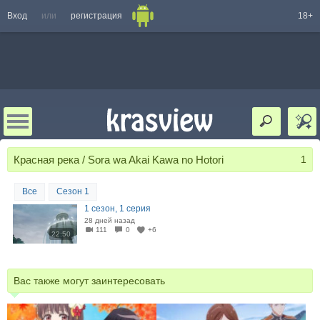
Вход
или
регистрация
18+
Красная река / Sora wa Akai Kawa no Hotori
1
Все
Сезон 1
1 сезон, 1 серия
28 дней назад
111
0
+6
22:50
Вас также могут заинтересовать