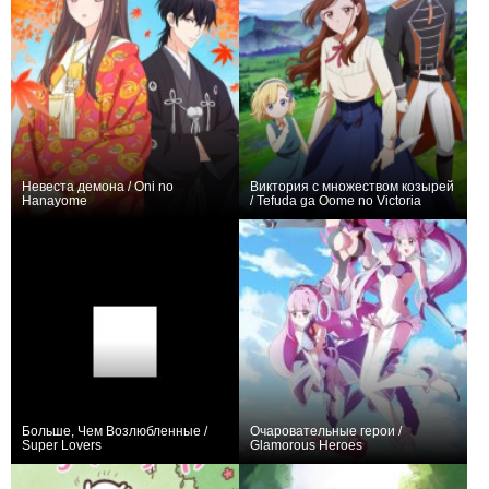
Невеста демона / Oni no
Виктория с множеством козырей
Hanayome
/ Tefuda ga Oome no Victoria
+23
5
337
+20
5
248
Больше, Чем Возлюбленные /
Очаровательные герои /
Super Lovers
Glamorous Heroes
0
0
259
0
0
14