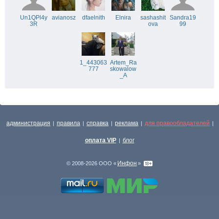
Un1QPl4y
avianosz
dfaelnith
Elnira
sashashit
Sandra19
3R
ova
99
1_443063
Artem_Ra
777
skowalow
_A
администрация
правила
справка
реклама
для правообладателей
|
|
|
|
|
оплата VIP
блог
|
Инфон
© 2008-2026 ООО «
»