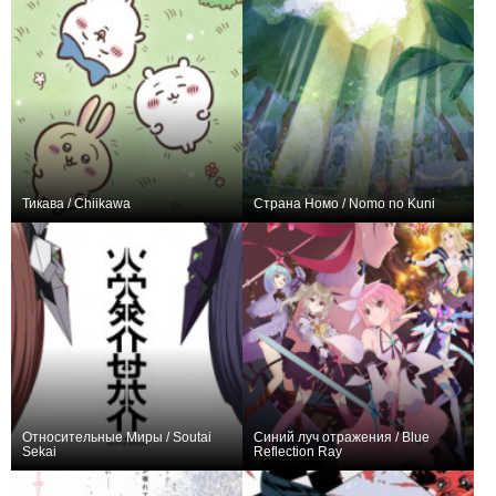
Тикава / Chiikawa
Страна Номо / Nomo no Kuni
+20
60
113
+1
1
28
Относительные Миры / Soutai
Синий луч отражения / Blue
Sekai
Reflection Ray
+8
2
61
+3
18
34