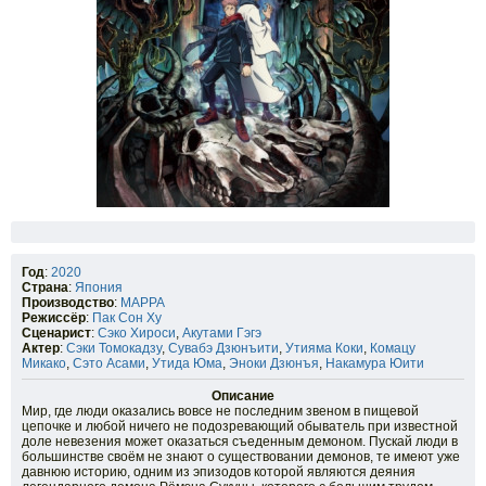
Год
:
2020
Страна
:
Япония
Производство
:
MAPPA
Режиссёр
:
Пак Сон Ху
Сценарист
:
Сэко Хироси
,
Акутами Гэгэ
Актер
:
Сэки Томокадзу
,
Сувабэ Дзюнъити
,
Утияма Коки
,
Комацу
Микако
,
Сэто Асами
,
Утида Юма
,
Эноки Дзюнъя
,
Накамура Юити
Описание
Мир, где люди оказались вовсе не последним звеном в пищевой
цепочке и любой ничего не подозревающий обыватель при известной
доле невезения может оказаться съеденным демоном. Пускай люди в
большинстве своём не знают о существовании демонов, те имеют уже
давнюю историю, одним из эпизодов которой являются деяния