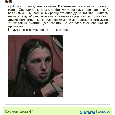
@
Morfey85
,
там другое немного. В клинке охотники не используют
магию. Они там больше за счет физухи и силы духа справляются. А
вот в бличе... ну.. там как бы реяцу это сила души. Так что шинигами
не маги, а духи/призраки/нематериальные сущности, которые бьют
другие нематериальные сущности/духов/души частью своей души.
У них там не "магия". Здесь же именно что "магия" основанная на
проклятьях.
Но лучше всего суть опишет эта картинка
Комментарии
47
с начала
|
дерево