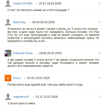
Darker 567889
20:47 18.03.2026
0
○
Стоит ли смотреть аниме на этой площадке ?
Ba41nsky
05:45 06.03.2026
0
○
Я конечно не читал и может так все и было, но 3 сезон это полное -
фу пля, в духе надо было что придумать. Больше похоже, что Пак
Сон Ху тот еще биполярщик и сам не может уследить за жанром
сюжетом и концепцией пытаясь впихнуть невпихуемую хрень по
принципу а почему бы и нет...
Алексей Огнев
19:06 26.02.2026
0
○
а где серии почему 3 сезон встал ? не ужеле создатели поняли что
так дальше нельзя и рисовку надо поправить и сюжет прямее
делать без наркоманских намуток
Krauz
01:05 19.02.2026
0
○
Посмотрите еще адский рай, там щас имба просто пздц
evgpetrov84
22:11 11.02.2026
0
○
3 сезон просто имба