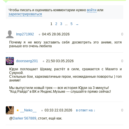
Чтобы писать и оценивать комментарии нужно
войти
или
зарегистрироваться
1
2
3
...
5
→
Imp271992
04:45 28.06.2026
0
○
Почему я не могу заставить себя досмотреть это аниме, хотя
раньше его очень любила
doorsserg201
21:50 03.05.2026
0
○
Юдзи поглощает Шукаку, растёт в силе, сражается с Махито и
Сукуной.
Стильные бои, харизматичные герои, неожиданные повороты ) топ
аниме!
Мы выпустили новый трек — вся история Юдзи за 3 минуты!
"Код Райдо" в ВК и Яндекс.Музыке — слушайте прямо сейчас!
★
__Neko__
03:33 22.03.2026
в ответ на ↓
0
○
@
Darker 567889
,
стоит, ещё как.