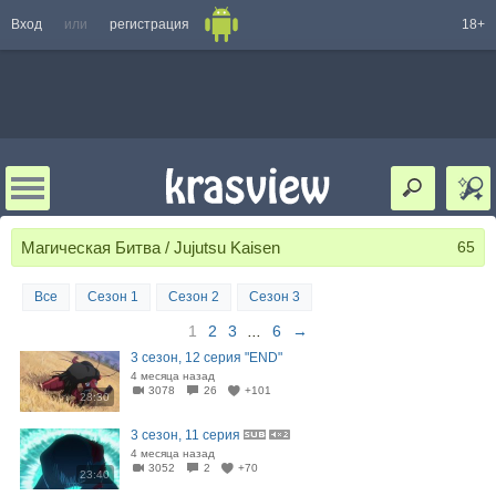
Вход
или
регистрация
18+
Магическая Битва / Jujutsu Kaisen
65
Все
Сезон 1
Сезон 2
Сезон 3
1
2
3
...
6
→
3 сезон, 12 серия "END"
4 месяца назад
3078
26
+101
28:30
3 сезон, 11 серия
4 месяца назад
3052
2
+70
23:40