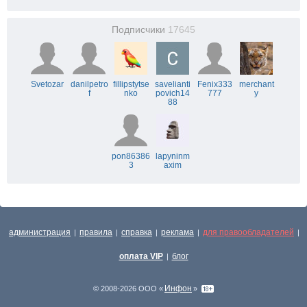
Подписчики
17645
Svetozar
danilpetro
fillipstytse
savelianti
Fenix333
merchant
f
nko
povich14
777
y
88
pon86386
lapyninm
3
axim
администрация
правила
справка
реклама
для правообладателей
|
|
|
|
|
оплата VIP
блог
|
Инфон
© 2008-2026 ООО «
»