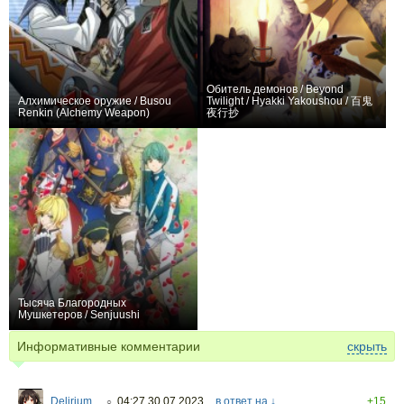
Обитель демонов / Beyond
Алхимическое оружие / Busou
Twilight / Hyakki Yakoushou / 百鬼
Renkin (Alchemy Weapon)
夜行抄
+63
26
312
+1
7
22
Тысяча Благородных
Мушкетеров / Senjuushi
+15
12
45
Информативные комментарии
скрыть
Delirium
04:27 30.07.2023
в ответ на ↓
+15
○