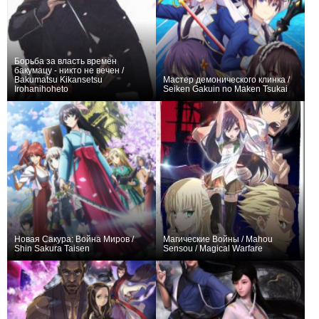
Борьба за власть времён
бакумацу - никто не вечен /
Bakumatsu Kikansetsu
Мастер демонического клинка /
Irohanihoheto
Seiken Gakuin no Maken Tsukai
+14
26
159
+245
12
1626
Новая Сакура: Война Миров /
Магические Войны / Mahou
Shin Sakura Taisen
Sensou / Magical Warfare
+37
12
169
+64
12
665