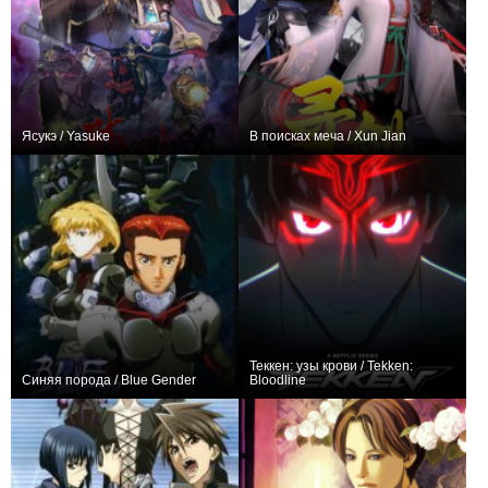
Ясукэ / Yasuke
В поисках меча / Xun Jian
+57
7
883
+90
12
445
Теккен: узы крови / Tekken:
Синяя порода / Blue Gender
Bloodline
+35
27
76
+70
6
1157