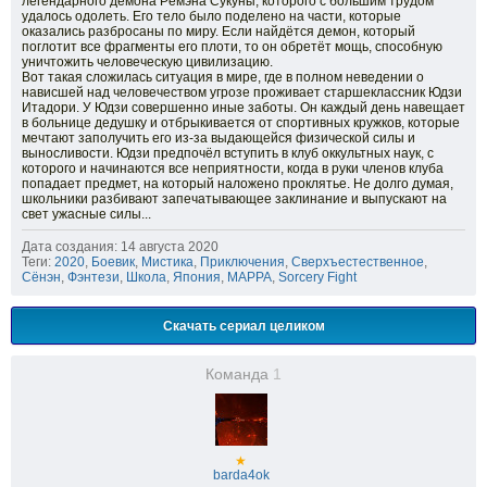
легендарного демона Рёмэна Сукуны, которого с большим трудом
удалось одолеть. Его тело было поделено на части, которые
оказались разбросаны по миру. Если найдётся демон, который
поглотит все фрагменты его плоти, то он обретёт мощь, способную
уничтожить человеческую цивилизацию.
Вот такая сложилась ситуация в мире, где в полном неведении о
нависшей над человечеством угрозе проживает старшеклассник Юдзи
Итадори. У Юдзи совершенно иные заботы. Он каждый день навещает
в больнице дедушку и отбрыкивается от спортивных кружков, которые
мечтают заполучить его из-за выдающейся физической силы и
выносливости. Юдзи предпочёл вступить в клуб оккультных наук, с
которого и начинаются все неприятности, когда в руки членов клуба
попадает предмет, на который наложено проклятье. Не долго думая,
школьники разбивают запечатывающее заклинание и выпускают на
свет ужасные силы...
Дата создания: 14 августа 2020
Теги:
2020
,
Боевик
,
Мистика
,
Приключения
,
Сверхъестественное
,
Сёнэн
,
Фэнтези
,
Школа
,
Япония
,
MAPPA
,
Sorcery Fight
Скачать сериал целиком
Команда
1
★
barda4ok