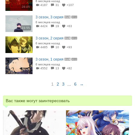
6 месяцев назад
4187
31
+107
28:05
3 сезон, 3 серия
6 месяцев назад
4424
19
+63
23:55
3 сезон, 2 серия
6 месяцев назад
4485
10
+93
23:55
3 сезон, 1 серия
6 месяцев назад
4552
13
+82
23:55
1
2
3
...
6
→
Вас также могут заинтересовать