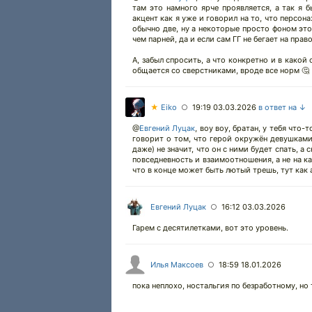
там это намного ярче проявляется, а так я б
акцент как я уже и говорил на то, что персон
обычно две, ну а некоторые просто фоном это
чем парней, да и если сам ГГ не бегает на право
А, забыл спросить, а что конкретно и в какой
общается со сверстниками, вроде все норм 🤔
★
Eiko
19:19 03.03.2026
в ответ на ↓
○
@
Евгений Луцак
,
воу воу, братан, у тебя что-
говорит о том, что герой окружён девушками,
даже) не значит, что он с ними будет спать, а
повседневность и взаимоотношения, а не на ка
что в конце может быть лютый трешь, тут как а
Евгений Луцак
16:12 03.03.2026
○
Гарем с десятилетками, вот это уровень.
Илья Максоев
18:59 18.01.2026
○
пока неплохо, ностальгия по безработному, но т