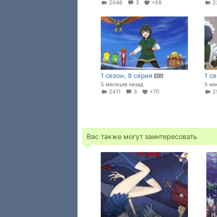
2046
3
+59
2
22:44
1 сезон, 8 серия
1 с
5 месяцев назад
5 ме
2411
3
+70
2
Вас также могут заинтересовать
П