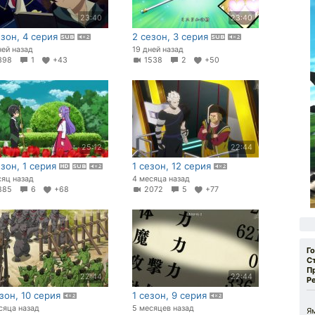
23:40
23:40
езон, 4 серия
2 сезон, 3 серия
ней назад
19 дней назад
398
1
+43
1538
2
+50
25:12
22:44
езон, 1 серия
1 сезон, 12 серия
сяц назад
4 месяца назад
885
6
+68
2072
5
+77
Г
С
П
22:44
22:44
Р
езон, 10 серия
1 сезон, 9 серия
сяца назад
5 месяцев назад
Я