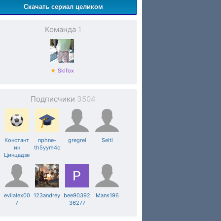
Скачать сериал целиком
Команда
1
★
Skifox
Подписчики
3504
Констант
nphne-
gregrei
Selti
ин
th5yym4c
Цинцадзе
evilalex00
123andrey
bee90392
Mans196
7
36277