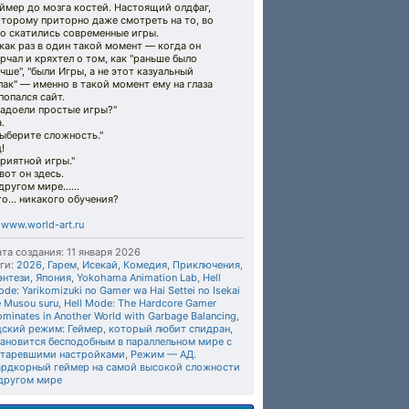
ймер до мозга костей. Настоящий олдфаг,
торому приторно даже смотреть на то, во
о скатились современные игры.
как раз в один такой момент — когда он
рчал и кряхтел о том, как "раньше было
чше", "были Игры, а не этот казуальный
ак" — именно в такой момент ему на глаза
попался сайт.
Надоели простые игры?"
.
ыберите сложность."
!
риятной игры."
вот он здесь.
другом мире.…..
о... никакого обучения?
©
www.world-art.ru
та создания: 11 января 2026
ги:
2026
,
Гарем
,
Исекай
,
Комедия
,
Приключения
,
энтези
,
Япония
,
Yokohama Animation Lab
,
Hell
de: Yarikomizuki no Gamer wa Hai Settei no Isekai
 Musou suru
,
Hell Mode: The Hardcore Gamer
minates in Another World with Garbage Balancing
,
дский режим: Геймер
,
который любит спидран
,
тановится бесподобным в параллельном мире с
старевшими настройками
,
Режим — АД.
ардкорный геймер на самой высокой сложности
 другом мире