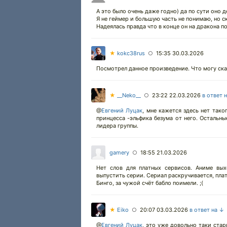
А это было очень даже годно) да по сути оно д
Я не геймер и большую часть не понимаю, но с
Надеялась правда что в конце он на дракона по
★
kokc38rus
15:35 30.03.2026
○
Посмотрел данное произведение. Что могу ска
★
__Neko__
23:22 22.03.2026
в ответ 
○
@
Евгений Луцак
,
мне кажется здесь нет таког
принцесса -эльфика безума от него. Остальн
лидера группы.
gamery
18:55 21.03.2026
○
Нет слов для платных сервисов. Аниме вых
выпустить серии. Сериал раскручивается, пла
Бинго, за чужой счёт бабло поимели. ;(
★
Eiko
20:07 03.03.2026
в ответ на ↓
○
@
Евгений Луцак
,
это уже довольно таки стары