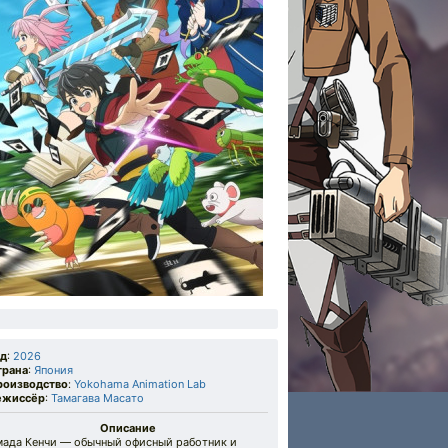
од
:
2026
трана
:
Япония
роизводство
:
Yokohama Animation Lab
ежиссёр
:
Тамагава Масато
Описание
мада Кенчи — обычный офисный работник и