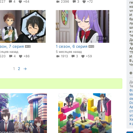
227
4
+64
2396
3
+72
ге
ко
чт
И 
бу
лу
шл
и 
"
22:44
22:44
Да
"В
езон, 7 серия
1 сезон, 6 серия
Ад
сяцев назад
5 месяцев назад
"П
520
4
+86
1913
3
+59
И 
В 
Чт
1
2
→
Да
Те
Ф
Mo
de
Do
А
с
у
Х
в
осредственный