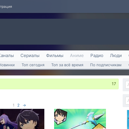
страция
Каналы
Сериалы
Фильмы
Аниме
Радио
Люди
Новинки
Топ сегодня
Топ за всё время
По подписчикам
17
1
2
→