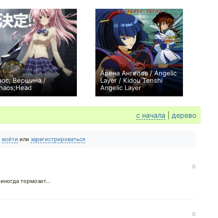
Арена Ангелов / Angelic
аос; Вершина /
Layer / Kidou Tenshi
haos;Head
Angelic Layer
+12
12
196
+27
26
38
с начала
|
дерево
о
войти
или
зарегистрироваться
0
иногда тормозит...
0