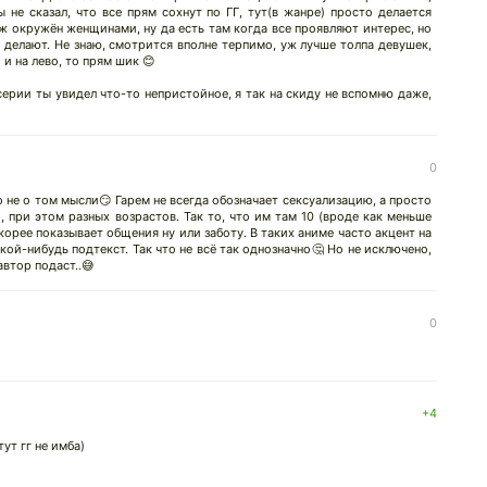
ы не сказал, что все прям сохнут по ГГ, тут(в жанре) просто делается
аж окружён женщинами, ну да есть там когда все проявляют интерес, но
 делают. Не знаю, смотрится вполне терпимо, уж лучше толпа девушек,
 и на лево, то прям шик 😊
 серии ты увидел что-то непристойное, я так на скиду не вспомню даже,
0
то не о том мысли😏 Гарем не всегда обозначает сексуализацию, а просто
 при этом разных возрастов. Так то, что им там 10 (вроде как меньше
 скорее показывает общения ну или заботу. В таких аниме часто акцент на
кой-нибудь подтекст. Так что не всё так однозначно🤔 Но не исключено,
втор подаст..😅
0
+4
ут гг не имба)