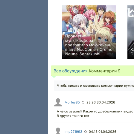
Проклятие
мультивыбора
превратило мою жизнь
в ад / NouCome / Ore no
Х
Nounai Sentakushi
C
+101
16
615
Все обсуждения.
Комментарии
9
Чтобы писать и оценивать комментарии нужн
Morfey85
23:26 30.04.2026
○
А чё со звуком? Какое то дребезжание и видео 
В других такого нет
Imp271992
04:13 01.04.2026
○