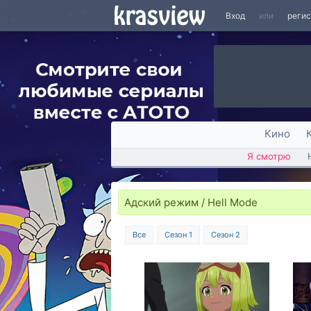
Вход
или
реги
Кино
Я смотрю
Адский режим / Hell Mode
Все
Сезон 1
Сезон 2