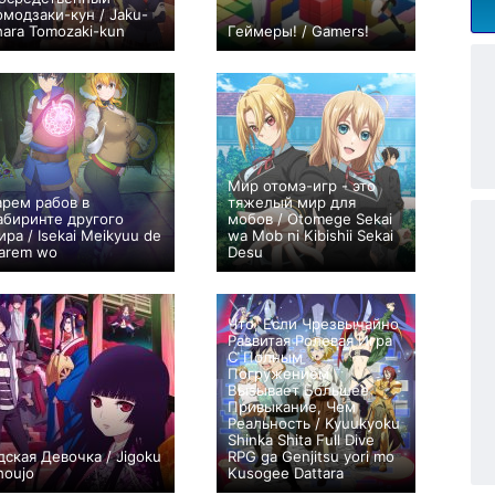
омодзаки-кун / Jaku-
hara Tomozaki-kun
Геймеры! / Gamers!
+407
29
1211
+188
12
552
Мир отомэ-игр - это
арем рабов в
тяжелый мир для
абиринте другого
мобов / Otomege Sekai
ира / Isekai Meikyuu de
wa Mob ni Kibishii Sekai
arem wo
Desu
+739
12
3385
+1223
18
3728
Что, Если Чрезвычайно
Развитая Ролевая Игра
С Полным
Погружением
Вызывает Большее
Привыкание, Чем
Реальность / Kyuukyoku
Shinka Shita Full Dive
дская Девочка / Jigoku
RPG ga Genjitsu yori mo
houjo
Kusogee Dattara
+282
90
504
+673
12
2945