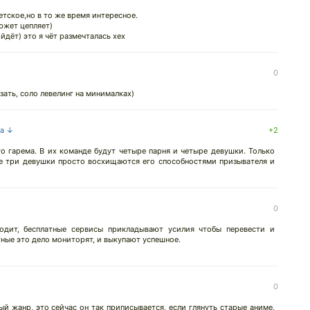
етское,но в то же время интересное.
южет цепляет)
йдёт) это я чёт размечталась хех
0
зать, соло левелинг на минималках)
на ↓
+2
о гарема. В их команде будут четыре парня и четыре девушки. Только
ые три девушки просто восхищаются его способностями призывателя и
0
одит, бесплатные сервисы прикладывают усилия чтобы перевести и
тные это дело мониторят, и выкупают успешное.
0
й жанр, это сейчас он так приписывается, если глянуть старые аниме,