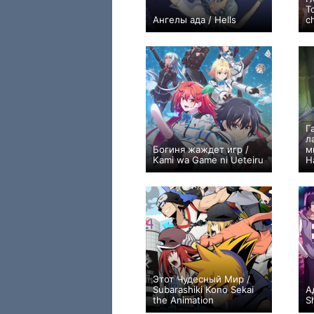
Т
Ангелы ада / Hells
c
+8
1
96
Г
л
Богиня жаждет игр /
м
Kami wa Game ni Ueteiru
H
+83
13
903
Этот Чудесный Мир /
Subarashiki Kono Sekai
А
the Animation
S
+35
12
183