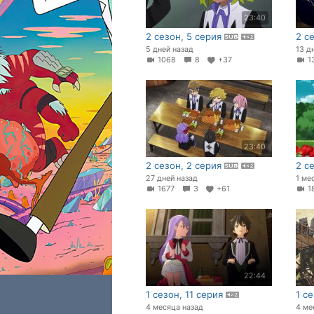
23:40
2 сезон, 5 серия
2 с
5 дней назад
13 д
1068
8
+37
1
23:40
2 сезон, 2 серия
2 с
27 дней назад
1 ме
1677
3
+61
1
22:44
1 сезон, 11 серия
1 с
4 месяца назад
4 ме