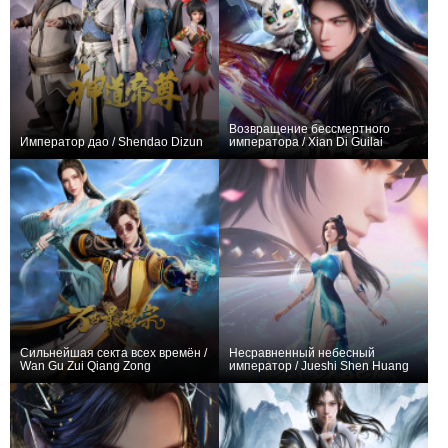
Возвращение бессмертного
Император дао / Shendao Dizun
императора / Xian Di Guilai
+441
48
559
+257
16
761
Сильнейшая секта всех времён /
Несравненный небесный
Wan Gu Zui Qiang Zong
император / Jueshi Shen Huang
+255
36
407
+187
40
383