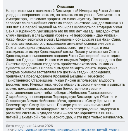
Описание
На протяжении тысячелетий Бессмертный Император Чжао Инсюн
усердно совершенствовался, но оставался на уровне Бессмертного
Императора, не в силах прорваться сквозь пустоту. Внезапно
заработала сильнейшая система совершенствования, дремавшая 80
000 лет. Её первой задачей было 89 раз шлёпнуть по ягодицам Чжан
Саня, избранного, унизившего его 80 000 лет назад. Наградой стал
ключ к прорыву в следующий уровень, «Первородный Дао Рифма».
Чжао Инсюн вернулся в секту Цинъюнь и обнаружил там Чжан Саня,
теперь уже красивого, страдающего амнезией основателя секты.
Секта приходила в упадок, осталось всего три ученицы, и она
находилась в осаде Кровожадной секты. После уничтожения Секты
Кровожадных и выполнения задания Чжан Сан перешёл на стадию
Золотого Ядра, а Чжао Инсюн сам получил Рифму Первородного Дао.
Система продолжала создавать проблемы: охотилась на живых
существ, не объясняя правил, выдавала карты опыта Зарождения,
которые обманом заставляли его достичь стадии Зарождения,
привлекала преследование Кровавой Бездны и Небесного
Таинственного Старейшины. Чжао Инсюн использовал мудрость
Бессмертного Императора, чтобы обмануть своих учеников и выиграть
время, дождавшись возвращения божественного зверя и
восстановления сил, чтобы победить Небесного Таинственного
Старейшину, аннексировав Первородную Бессмертную Обитель и
Священную Землю Небесного Меча, превратив Секту Цинъюнь в
Бессмертную Секту Цинъюнь. По мере усиления изначальной
даосской энергии он обнаружил, что его перерождение, задержка в
развитии системы и упадок секты — всё это коренится в 80 000-
летней шахматной игре Небесного Дао, и эта игра только начиналась.
Дата создания: 24 мая 2026
Теги:
2026
,
Боевые Искусства
,
Приключения
,
Фэнтези
,
Китай
,
Youku