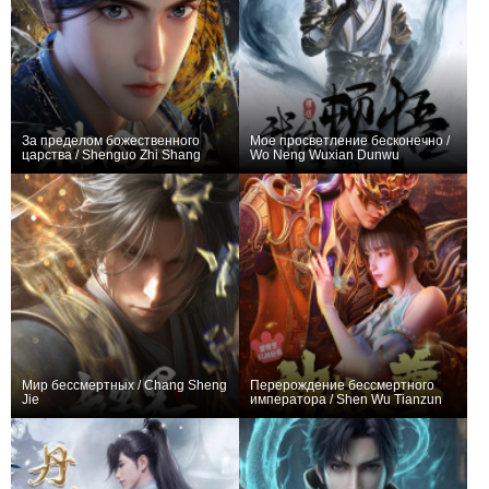
За пределом божественного
Мое просветление бесконечно /
царства / Shenguo Zhi Shang
Wo Neng Wuxian Dunwu
+214
17
508
+411
52
806
Мир бессмертных / Chang Sheng
Перерождение бессмертного
Jie
императора / Shen Wu Tianzun
+512
26
1174
+208
24
735