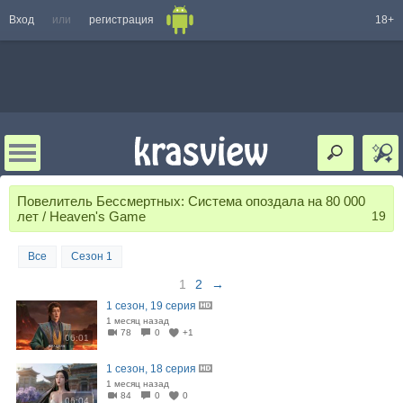
Вход
или
регистрация
18+
Повелитель Бессмертных: Система опоздала на 80 000
лет / Heaven's Game
19
Все
Сезон 1
1
2
→
1 сезон, 19 серия
1 месяц назад
78
0
+1
06:01
1 сезон, 18 серия
1 месяц назад
84
0
0
06:04