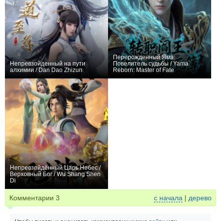
Перерожденный Яма:
Непревзойденный на пути
Повелитель судьбы / Yama
алхимии / Dan Dao Zhizun
Reborn: Master of Fate
+2855
180
1461
+5
4
138
Непревзойдённый Царь Небес /
Верховный Бог / Wu Shang Shen
Di
+10680
628
3601
Комментарии
3
с начала
|
дерево