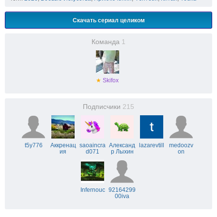
Скачать сериал целиком
Команда
1
★
Skifox
Подписчики
215
t5y776
Аккренац
saoaincra
Александ
lazarevtill
medoozv
ия
d071
р Лыхин
on
Infernouc
92164299
00iva