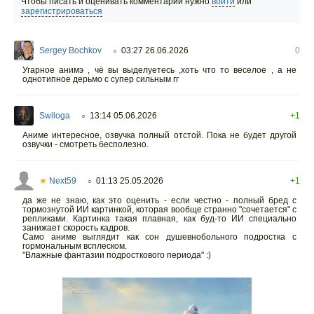
Чтобы писать и оценивать комментарии нужно
войти
или
зарегистрироваться
Sergey Bochkov
03:27 26.06.2026
0
○
Угарное анимэ , чё вы выделуетесь ,хоть что то веселое , а не
однотипное дерьмо с супер сильным гг
Swiloga
13:14 05.06.2026
+1
○
Аниме интересное, озвучка полный отстой. Пока не будет другой
озвучки - смотреть бесполезно.
★
Next59
01:13 25.05.2026
+1
○
да же не знаю, как это оценить - если честно - полный бред с
тормознутой ИИ картинкой, которая вообще странно "сочетается" с
репликами. Картинка такая плавная, как буд-то ИИ специально
занижает скорость кадров.
Само аниме выглядит как сон душевнобольного подростка с
гормональным всплеском.
"Влажные фантазии подросткового периода" :)