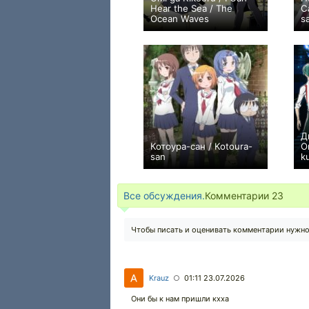
Hear the Sea / The
С
Ocean Waves
s
+20
1
209
Д
Котоура-сан / Kotoura-
О
san
k
+49
12
261
Все обсуждения.
Комментарии
23
Чтобы писать и оценивать комментарии нужн
Krauz
01:11 23.07.2026
○
Они бы к нам пришли кхха