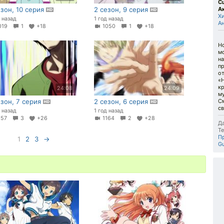
С
езон, 10 серия
2 сезон, 9 серия
А
Х
д назад
1 год назад
Ан
019
1
+18
1050
1
+18
Но
м
на
п
от
«Н
к
24:08
24:09
му
езон, 7 серия
2 сезон, 6 серия
С
с
д назад
1 год назад
157
3
+26
1164
2
+28
Да
Те
П
1
2
3
→
Gu