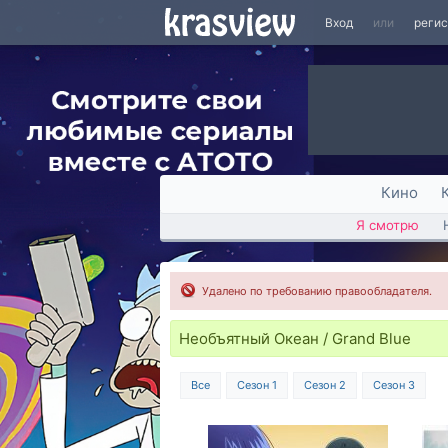
Вход
или
реги
Кино
Я смотрю
Удалено по требованию правообладателя.
Необъятный Океан / Grand Blue
Все
Сезон 1
Сезон 2
Сезон 3