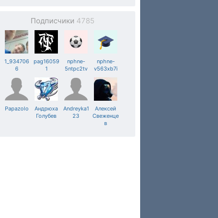
Подписчики
4785
1_934706
pag16059
nphne-
nphne-
6
1
5ntpc2tv
v563xb7i
Papazolo
Андрюха
Andreyka1
Алексей
Голубев
23
Свеженце
в