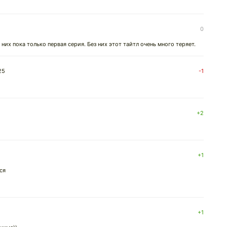
0
их пока только первая серия. Без них этот тайтл очень много теряет.
25
-1
+2
+1
ся
+1