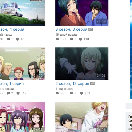
24:04
24:08
езон, 4 серия
3 сезон, 3 серия
ей назад
16 дней назад
76
1
+8
327
1
+10
24:00
24:08
езон, 1 серия
2 сезон, 12 серия
сяц назад
1 год назад
97
2
+17
988
9
+31
Г
С
П
Р
24:08
24:08