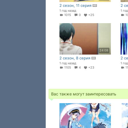
2 сезон, 11 серия
2 с
1 год назад
1 го
1015
0
+25
1
24:08
2 сезон, 8 серия
2 с
1 год назад
1 го
1105
4
+23
1
Вас также могут заинтересовать