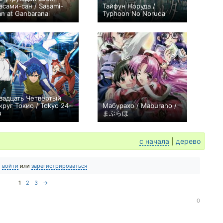
асами-сан / Sasami-
Тайфун Норуда /
an at Ganbaranai
Typhoon No Noruda
+2
14
44
+5
1
76
вадцать Четвёртый
круг Токио / Tokyo 24-
Мабурахо / Maburaho /
u
まぶらほ
+77
12
476
+31
24
86
с начала
|
дерево
о
войти
или
зарегистрироваться
1
2
3
→
0