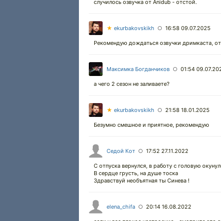
случилось озвучка от Аnidub - отстой.
★
ekurbakovskikh
16:58 09.07.2025
○
Рекомендую дождаться озвучки дримкаста, от н
Максимка Богданчиков
01:54 09.07.20
○
а чего 2 сезон не заливаете?
★
ekurbakovskikh
21:58 18.01.2025
○
Безумно смешное и приятное, рекомендую
Седой Кот
17:52 27.11.2022
○
С отпуска вернулся, в работу с головую окунул
В сердце грусть, на душе тоска
Здравствуй необъятная ты Синева !
elena_chifa
20:14 16.08.2022
○