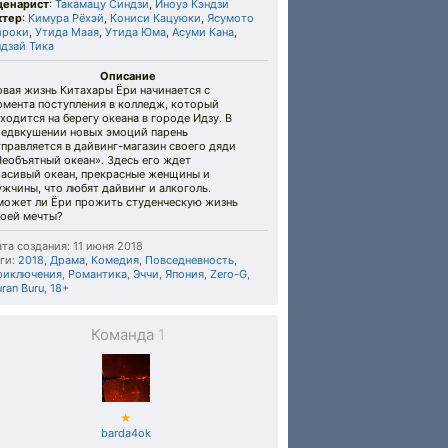
ценарист
:
Такамацу Синдзи
,
Иноуэ Кэндзи
ктер
:
Кимура Рёхэй
,
Кониси Кацуюки
,
Ясумото
ироки
,
Утида Маая
,
Утида Юма
,
Асуми Кана
,
дзай Тика
Описание
вая жизнь Китахары Ёри начинается с
омента поступления в колледж, который
ходится на берегу океана в городе Идзу. В
редвкушении новых эмоций парень
правляется в дайвинг-магазин своего дяди
еобъятный океан». Здесь его ждет
расивый океан, прекрасные женщины и
жчины, что любят дайвинг и алкоголь.
может ли Ёри прожить студенческую жизнь
воей мечты?
та создания: 11 июня 2018
ги:
2018
,
Драма
,
Комедия
,
Повседневность
,
риключения
,
Романтика
,
Эччи
,
Япония
,
Zero-G
,
ran Buru
,
18+
Команда
1
★
barda4ok