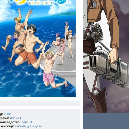
од
:
2018
трана
:
Япония
роизводство
:
Zero-G
ежиссёр
:
Такамацу Синдзи