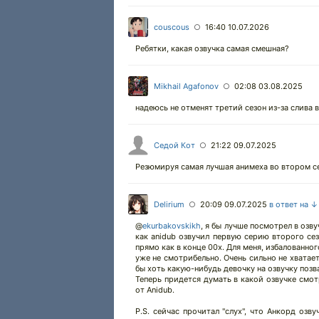
couscous
16:40 10.07.2026
○
Ребятки, какая озвучка самая смешная?
Mikhail Agafonov
02:08 03.08.2025
○
надеюсь не отменят третий сезон из-за слива в
Седой Кот
21:22 09.07.2025
○
Резюмируя самая лучшая анимеха во втором сез
Delirium
20:09 09.07.2025
в ответ на ↓
○
@
ekurbakovskikh
,
я бы лучше посмотрел в озвуч
как anidub озвучил первую серию второго сезо
прямо как в конце 00х. Для меня, избалованно
уже не смотрибельно. Очень сильно не хватает
бы хоть какую-нибудь девочку на озвучку позв
Теперь придется думать в какой озвучке смот
от Аnidub.
P.S. сейчас прочитал "слух", что Анкорд озв