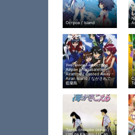
Б
N
Остров / Island
A
+35
13
195
Унесённый на остров
Айран / Nagasarete
Airantou / Casted Away -
Airan Island / ながされて
С
藍蘭島
Ta
+25
26
241
Здесь слышен океан /
Umi ga Kikoeru / I Can
Н