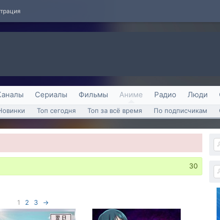
страция
Каналы
Сериалы
Фильмы
Аниме
Радио
Люди
Новинки
Топ сегодня
Топ за всё время
По подписчикам
30
1
2
3
→