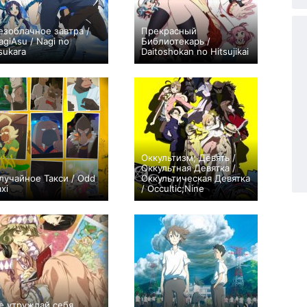
езоблачное завтра /
Прекрасный
agiAsu / Nagi no
Библиотекарь /
sukara
Daitoshokan no Hitsujikai
+59
52
151
+44
12
192
Оккультизм; Девять /
Оккультная Девятка /
лучайное Такси / Odd
Оккультическая Девятка
xi
/ Occultic;Nine
+199
13
531
+46
12
202
е утруждай себя,