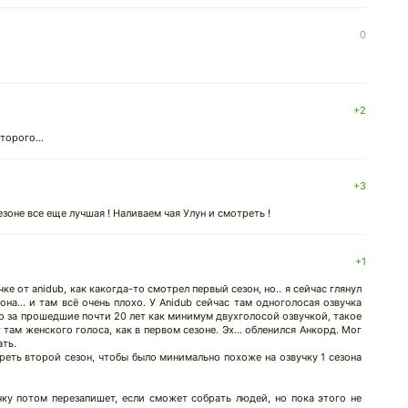
0
+2
торого...
+3
оне все еще лучшая ! Наливаем чая Улун и смотреть !
+1
ке от anidub, как какогда-то смотрел первый сезон, но.. я сейчас глянул
на... и там всё очень плохо. У Anidub сейчас там одноголосая озвучка
го за прошедшие почти 20 лет как минимум двухголосой озвучкой, такое
 там женского голоса, как в первом сезоне. Эх... обленился Анкорд. Мог
ать.
реть второй сезон, чтобы было минимально похоже на озвучку 1 сезона
учку потом перезапишет, если сможет собрать людей, но пока этого не