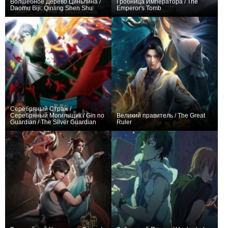
Волшебное Дерево Циньлина /
Гробница Императора / The
Daomu Biji: Qinling Shen Shu
Emperor's Tomb
+77
12
619
+282
90
905
Серебряный Страж /
Серебряный Могильщик / Gin no
Великий правитель / The Great
Guardian / The Silver Guardian
Ruler
+131
23
1290
+1647
75
1963