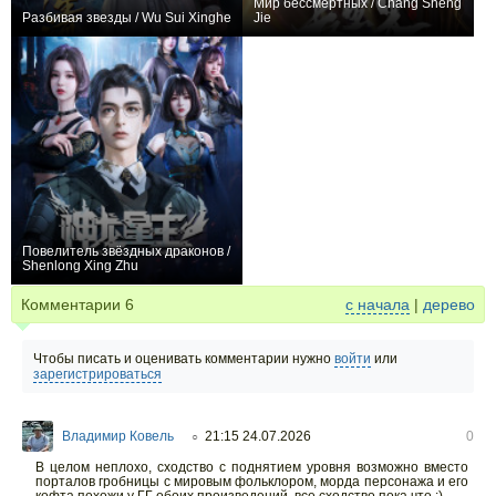
Мир бессмертных / Chang Sheng
Разбивая звезды / Wu Sui Xinghe
Jie
+393
55
457
+512
26
1176
Повелитель звёздных драконов /
Shenlong Xing Zhu
+173
48
697
Комментарии
6
с начала
|
дерево
Чтобы писать и оценивать комментарии нужно
войти
или
зарегистрироваться
Владимир Ковель
21:15 24.07.2026
0
○
В целом неплохо, сходство с поднятием уровня возможно вместо
порталов гробницы с мировым фольклором, морда персонажа и его