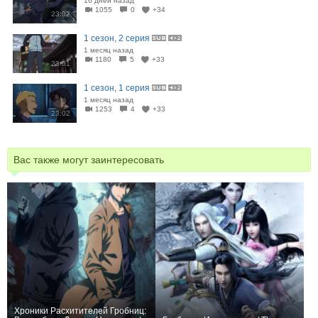
16 дней назад
1055
0
+34
23:02
1 сезон, 2 серия
1 месяц назад
1180
5
+33
23:01
1 сезон, 1 серия
1 месяц назад
1253
4
+33
23:02
Вас также могут заинтересовать
Хроники Расхитителей Гробниц: