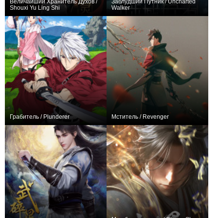
Величайший Хранитель Духов /
Заблудший Путник / Uncharted
Shouxi Yu Ling Shi
Walker
+1362
100
1523
+58
12
421
Грабитель / Plunderer
Мститель / Revenger
+1346
24
4512
+138
12
970