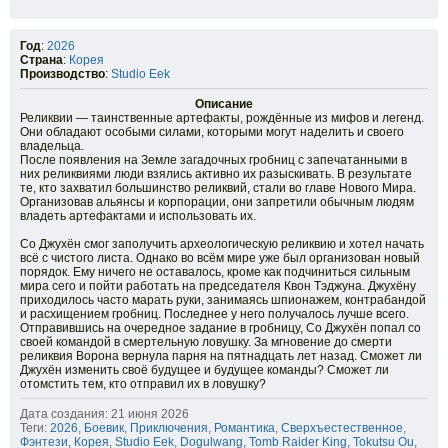
Год
:
2026
Страна
:
Корея
Производство
:
Studio Eek
Описание
Реликвии — таинственные артефакты, рождённые из мифов и легенд.
Они обладают особыми силами, которыми могут наделить и своего
владельца.
После появления на Земле загадочных гробниц с запечатанными в
них реликвиями люди взялись активно их разыскивать. В результате
те, кто захватил большинство реликвий, стали во главе Нового Мира.
Организовав альянсы и корпорации, они запретили обычным людям
владеть артефактами и использовать их.
Со Джухён смог заполучить археологическую реликвию и хотел начать
всё с чистого листа. Однако во всём мире уже был организован новый
порядок. Ему ничего не оставалось, кроме как подчиниться сильным
мира сего и пойти работать на председателя Квон Тэджуна. Джухёну
приходилось часто марать руки, занимаясь шпионажем, контрабандой
и расхищением гробниц. Последнее у него получалось лучше всего.
Отправившись на очередное задание в гробницу, Со Джухён попал со
своей командой в смертельную ловушку. За мгновение до смерти
реликвия Ворона вернула парня на пятнадцать лет назад. Сможет ли
Джухён изменить своё будущее и будущее команды? Сможет ли
отомстить тем, кто отправил их в ловушку?
Дата создания: 21 июня 2026
Теги:
2026
,
Боевик
,
Приключения
,
Романтика
,
Сверхъестественное
,
Фэнтези
,
Корея
,
Studio Eek
,
Dogulwang
,
Tomb Raider King
,
Tokutsu Ou
,