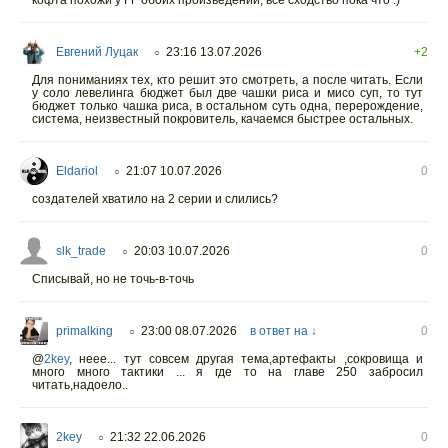
кофта похожи у ГГ обоих произведений, все сходство пока что :)
Евгений Луцак
23:16 13.07.2026
+2
○
Для пониманиях тех, кто решит это смотреть, а после читать. Если
у соло левелинга бюджет был две чашки риса и мисо суп, то тут
бюджет только чашка риса, в остальном суть одна, перерождение,
система, неизвестный покровитель, качаемся быстрее остальных.
Eldariol
21:07 10.07.2026
0
○
создателей хватило на 2 серии и слились?
slk_trade
20:03 10.07.2026
0
○
Списывай, но не точь-в-точь
primalking
23:00 08.07.2026
в ответ на ↓
0
○
@
2key
,
неее... тут совсем другая тема,артефакты ,сокровища и
много много тактики ... я где то на главе 250 забросил
читать,надоело..
2key
21:32 22.06.2026
0
○