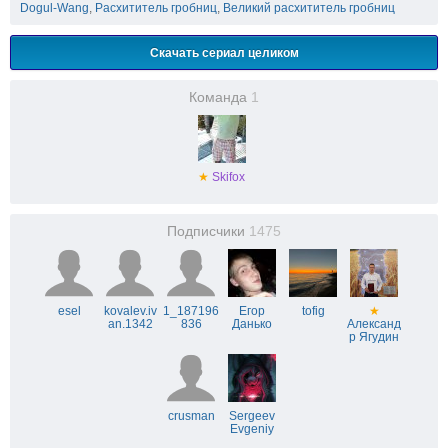
Dogul-Wang
,
Расхититель гробниц
,
Великий расхититель гробниц
Скачать сериал целиком
Команда
1
★
Skifox
Подписчики
1475
esel
kovalev.iv
1_187196
Егор
tofig
★
an.1342
836
Данько
Александ
р Ягудин
crusman
Sergeev
Evgeniy