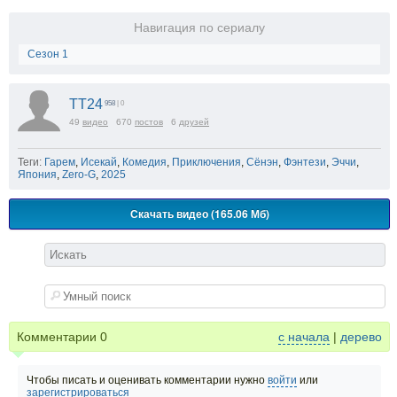
Навигация по сериалу
Сезон 1
TT24
958
| 0
49
видео
670
постов
6
друзей
Теги:
Гарем
,
Исекай
,
Комедия
,
Приключения
,
Сёнэн
,
Фэнтези
,
Эччи
,
Япония
,
Zero-G
,
2025
Скачать видео (165.06 Мб)
Комментарии
0
с начала
|
дерево
Чтобы писать и оценивать комментарии нужно
войти
или
зарегистрироваться