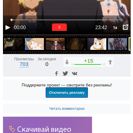
1x
00:00
23:42
6
Просмотры
За сегодня
+15
703
0
0
15
Поддержите проект — смотрите без рекламы!
Отключить рекламу
Читать комментарии