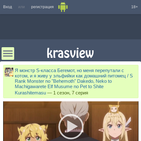
Вход
или
регистрация
18+
Я монстр S-класса Бегемот, но меня перепутали с
котом, и я живу у эльфийки как домашний питомец / S
Rank Monster no "Behemoth" Dakedo, Neko to
Machigawarete Elf Musume no Pet to Shite
Kurashitemasu
—
1 сезон, 7 серия