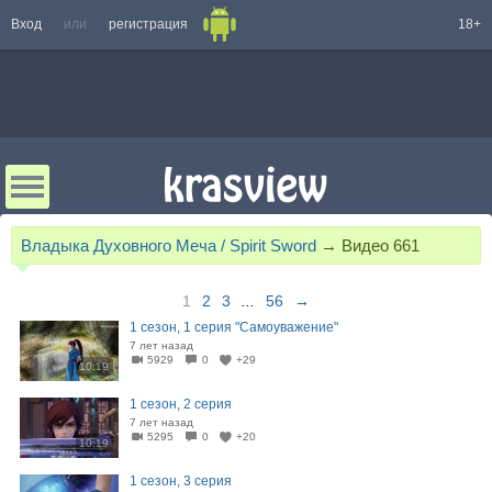
Вход
или
регистрация
18+
Владыка Духовного Меча / Spirit Sword
→
Видео
661
1
2
3
...
56
→
1 сезон, 1 серия "Самоуважение"
7 лет назад
5929
0
+29
10:19
1 сезон, 2 серия
7 лет назад
5295
0
+20
10:19
1 сезон, 3 серия