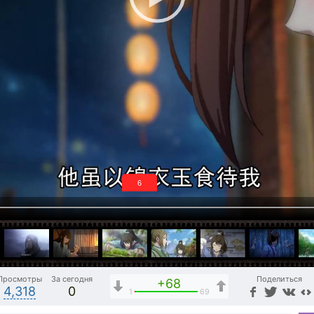
5
Просмотры
За сегодня
Поделиться
+68
4,318
0
1
69