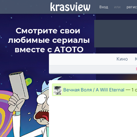
Вход
или
реги
Кино
Вечная Воля / A Will Eternal
—
1 