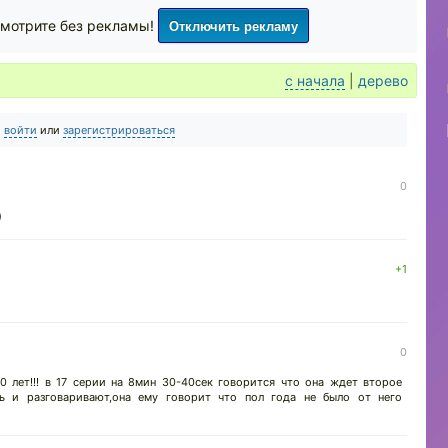
Отключить рекламу
мотрите без рекламы!
с начала
|
дерево
о
войти
или
зарегистрироваться
0
)
+1
0
0 лет!!! в 17 серии на 8мин 30-40сек говорится что она ждет второе
ь и разговаривают,она ему говорит что пол года не было от него