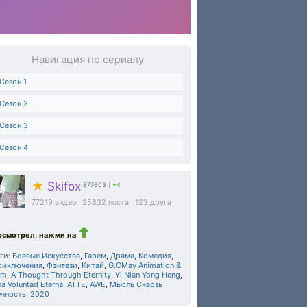
Навигация по сериалу
Сезон 1
Сезон 2
Сезон 3
Сезон 4
★
Skifox
877603
|
+4
77219
видео
25832
поста
123
друга
осмотрел, нажми на
ги:
Боевые Искусства
,
Гарем
,
Драма
,
Комедия
,
риключения
,
Фэнтези
,
Китай
,
G.CMay Animation &
lm
,
A Thought Through Eternity
,
Yi Nian Yong Heng
,
a Voluntad Eterna
,
ATTE
,
AWE
,
Мысль Сквозь
ечность
,
2020