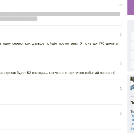
+1
айших осталось обезьянки дождаться, Цзюэрчика, и черепашки.... жаль
жестоким и зрелищным.
0
а одну серию, как дальше пойдёт посмотрим. Я пока до 770 дочитал.
0
вроде как будет 52 эпизода... так что они прилично событий покроют)
0
П
Те
0
П
Fi
Un
В