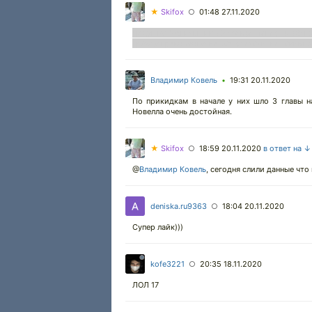
★
Skifox
01:48 27.11.2020
○
Дедушка Могильщик xD Ну все, теперь из ближ
правда превозмогание Бая сделали, не таким 
Владимир Ковель
19:31 20.11.2020
•
По прикидкам в начале у них шло 3 главы н
Новелла очень достойная.
★
Skifox
18:59 20.11.2020
в ответ на ↓
○
@
Владимир Ковель
,
сегодня слили данные что 
deniska.ru9363
18:04 20.11.2020
○
Супер лайк)))
kofe3221
20:35 18.11.2020
○
ЛОЛ 17