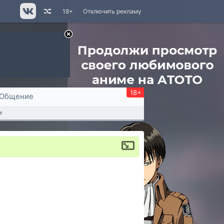
18+
Отключить рекламу
18+
Общение
м