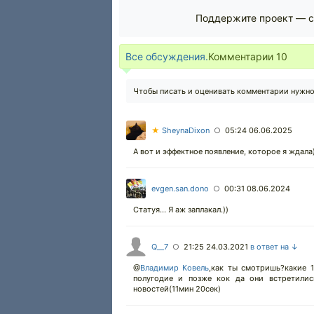
Поддержите проект — с
Все обсуждения.
Комментарии
10
Чтобы писать и оценивать комментарии нужн
★
SheynaDixon
05:24 06.06.2025
○
А вот и эффектное появление, которое я ждала
evgen.san.dono
00:31 08.06.2024
○
Статуя... Я аж заплакал.))
Q__7
21:25 24.03.2021
в ответ на ↓
○
@
Владимир Ковель
,как ты смотришь?какие 1
полугодие и позже кок да они встретилис
новостей(11мин 20сек)