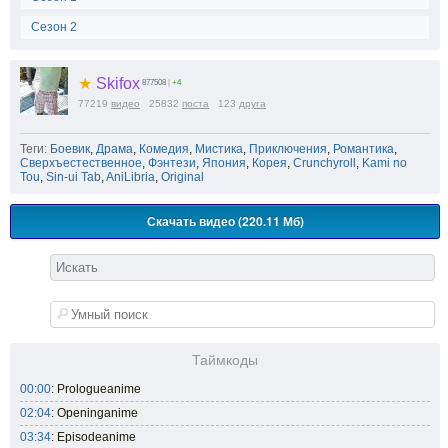
Сезон 2
★
Skifox
877508
|
+4
77219
видео
25832
поста
123
друга
Теги:
Боевик
,
Драма
,
Комедия
,
Мистика
,
Приключения
,
Романтика
,
Сверхъестественное
,
Фэнтези
,
Япония
,
Корея
,
Crunchyroll
,
Kami no
Tou
,
Sin-ui Tab
,
AniLibria
,
Original
Скачать видео (220.11 Мб)
Таймкоды
00:00
: Prologueanime
02:04
: Openinganime
03:34
: Episodeanime