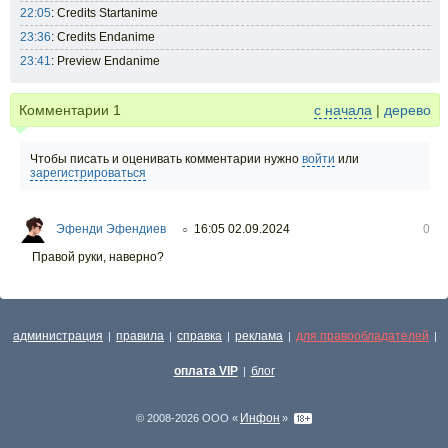
22:05
: Credits Startanime
23:36
: Credits Endanime
23:41
: Preview Endanime
Комментарии
1
с начала
|
дерево
Чтобы писать и оценивать комментарии нужно
войти
или
зарегистрироваться
Эфенди Эфендиев
16:05 02.09.2024
0
○
Правой руки, наверно?
администрация
правила
справка
реклама
для правообладателей
|
|
|
|
|
оплата VIP
блог
|
Инфон
© 2008-2026 ООО «
»