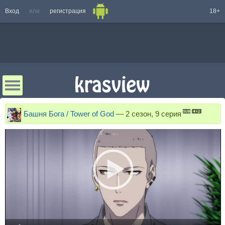
Вход
или
регистрация
18+
Башня Бога / Tower of God
—
2 сезон, 9 серия