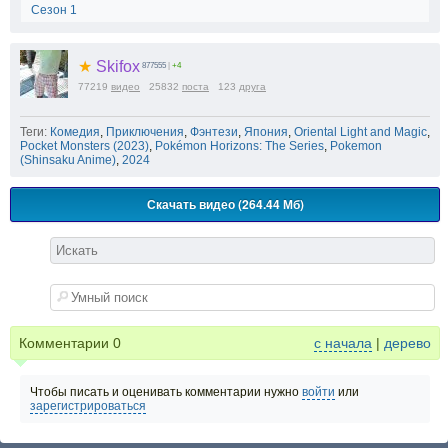
Сезон 1
★
Skifox
877555
|
+4
77219
видео
25832
поста
123
друга
Теги:
Комедия
,
Приключения
,
Фэнтези
,
Япония
,
Oriental Light and Magic
,
Pocket Monsters (2023)
,
Pokémon Horizons: The Series
,
Pokemon
(Shinsaku Anime)
,
2024
Скачать видео (264.44 Мб)
Комментарии
0
с начала
|
дерево
Чтобы писать и оценивать комментарии нужно
войти
или
зарегистрироваться