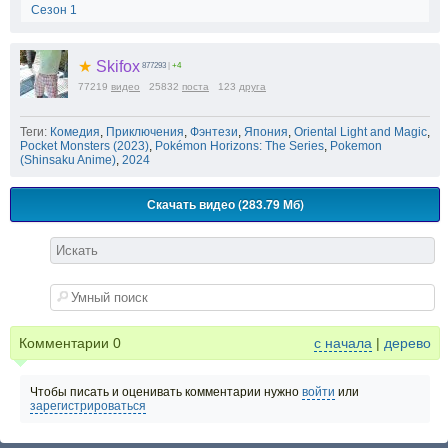
Сезон 1
★
Skifox
877293
|
+4
77219
видео
25832
поста
123
друга
Теги:
Комедия
,
Приключения
,
Фэнтези
,
Япония
,
Oriental Light and Magic
,
Pocket Monsters (2023)
,
Pokémon Horizons: The Series
,
Pokemon
(Shinsaku Anime)
,
2024
Скачать видео (283.79 Мб)
Комментарии
0
с начала
|
дерево
Чтобы писать и оценивать комментарии нужно
войти
или
зарегистрироваться