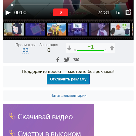
1x
00:00
24:31
6
Просмотры
За сегодня
+1
63
0
0
1
Поддержите проект — смотрите без рекламы!
Отключить рекламу
Читать комментарии