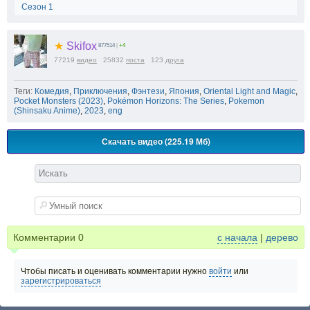
Сезон 1
★
Skifox
877514
|
+4
77219
видео
25832
поста
123
друга
Теги:
Комедия
,
Приключения
,
Фэнтези
,
Япония
,
Oriental Light and Magic
,
Pocket Monsters (2023)
,
Pokémon Horizons: The Series
,
Pokemon
(Shinsaku Anime)
,
2023
,
eng
Скачать видео (225.19 Мб)
Комментарии
0
с начала
|
дерево
Чтобы писать и оценивать комментарии нужно
войти
или
зарегистрироваться