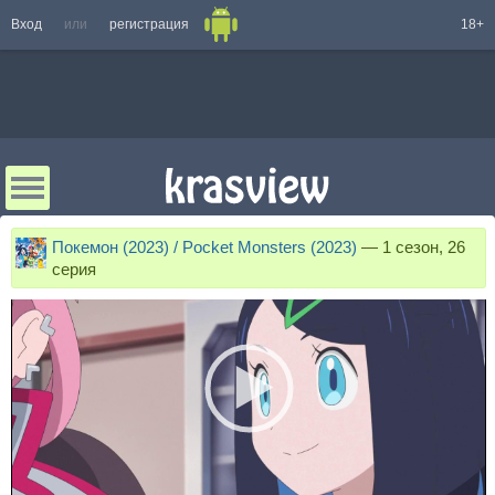
Вход
или
регистрация
18+
Покемон (2023) / Pocket Monsters (2023)
—
1 сезон, 26
серия