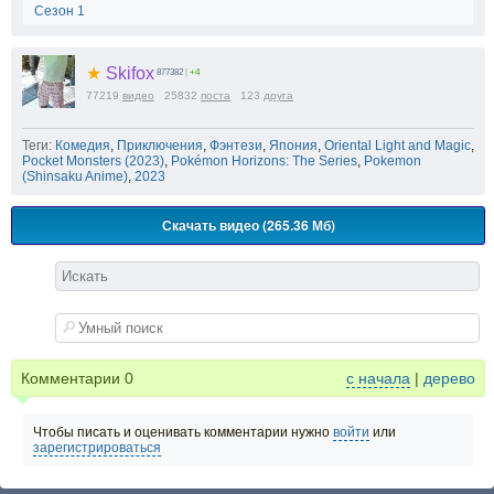
Сезон 1
★
Skifox
877382
|
+4
77219
видео
25832
поста
123
друга
Теги:
Комедия
,
Приключения
,
Фэнтези
,
Япония
,
Oriental Light and Magic
,
Pocket Monsters (2023)
,
Pokémon Horizons: The Series
,
Pokemon
(Shinsaku Anime)
,
2023
Скачать видео (265.36 Мб)
Комментарии
0
с начала
|
дерево
Чтобы писать и оценивать комментарии нужно
войти
или
зарегистрироваться