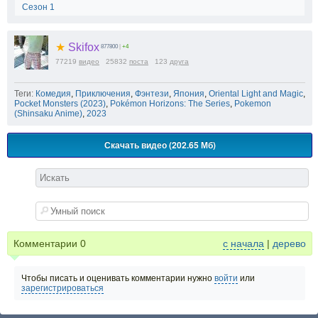
Сезон 1
★
Skifox
877800
|
+4
77219
видео
25832
поста
123
друга
Теги:
Комедия
,
Приключения
,
Фэнтези
,
Япония
,
Oriental Light and Magic
,
Pocket Monsters (2023)
,
Pokémon Horizons: The Series
,
Pokemon
(Shinsaku Anime)
,
2023
Скачать видео (202.65 Мб)
Комментарии
0
с начала
|
дерево
Чтобы писать и оценивать комментарии нужно
войти
или
зарегистрироваться