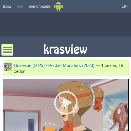
Вход
или
регистрация
18+
Покемон (2023) / Pocket Monsters (2023)
—
1 сезон, 18
серия