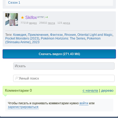
Сезон 1
★
Skifox
877797
|
+4
77219
видео
25832
поста
123
друга
Теги:
Комедия
,
Приключения
,
Фэнтези
,
Япония
,
Oriental Light and Magic
,
Pocket Monsters (2023)
,
Pokémon Horizons: The Series
,
Pokemon
(Shinsaku Anime)
,
2023
Скачать видео (271.43 Мб)
Комментарии
0
с начала
|
дерево
Чтобы писать и оценивать комментарии нужно
войти
или
зарегистрироваться