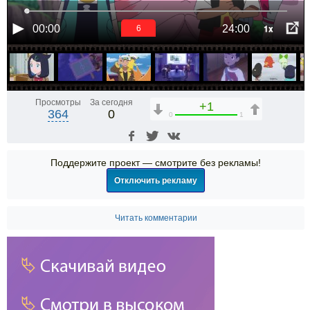
1x
00:00
24:00
6
Просмотры
За сегодня
+1
364
0
0
1
Поддержите проект — смотрите без рекламы!
Отключить рекламу
Читать комментарии