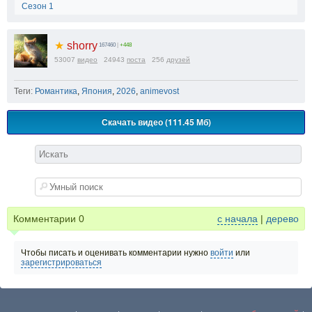
Сезон 1
★
shorry
167460
|
+448
53007
видео
24943
поста
256
друзей
Теги:
Романтика
,
Япония
,
2026
,
animevost
Скачать видео (111.45 Мб)
Комментарии
0
с начала
|
дерево
Чтобы писать и оценивать комментарии нужно
войти
или
зарегистрироваться