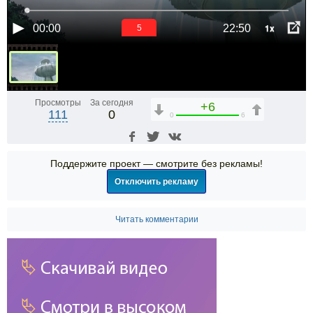
1x
00:00
22:50
5
Просмотры
За сегодня
+6
111
0
0
6
Поддержите проект — смотрите без рекламы!
Отключить рекламу
Читать комментарии