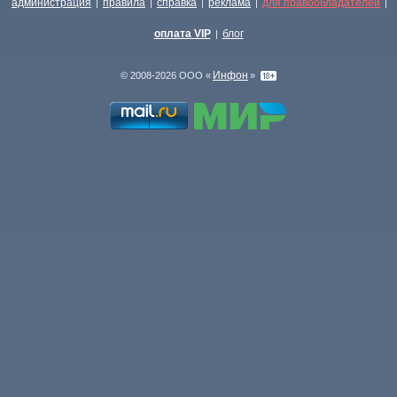
администрация
правила
справка
реклама
для правообладателей
|
|
|
|
|
оплата VIP
блог
|
Инфон
© 2008-2026 ООО «
»