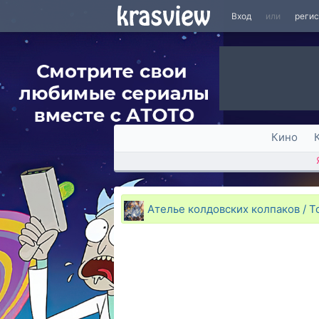
Вход
или
реги
Кино
Ателье колдовских колпаков / Ton