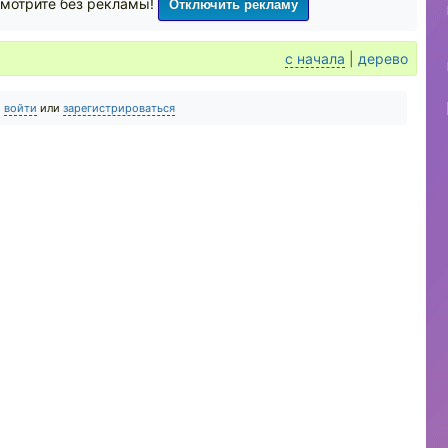
Отключить рекламу
мотрите без рекламы!
с начала
|
дерево
о
войти
или
зарегистрироваться