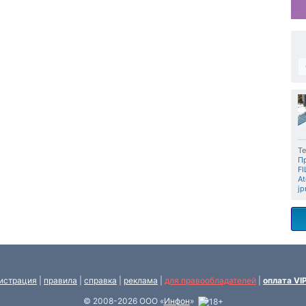
Те
П
F
At
jp
истрация
|
правила
|
справка
|
реклама
|
для правообладателей
|
оплата VI
© 2008-2026 ООО «
Инфон
»