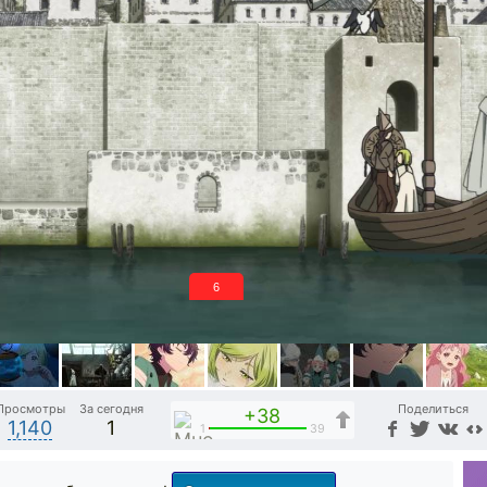
5
Просмотры
За сегодня
Поделиться
+38
1,140
1
1
39