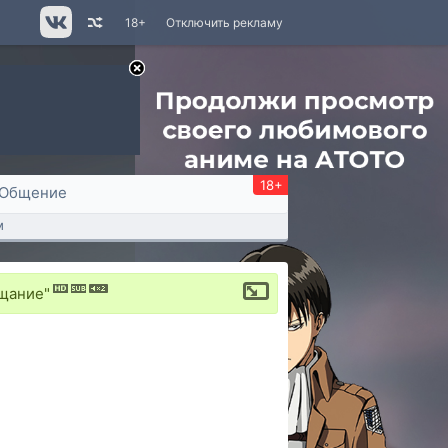
18+
Отключить рекламу
18+
Общение
м
ещание"