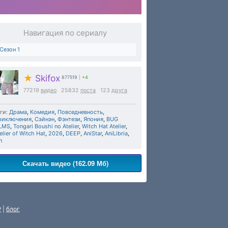
Навигация по сериалу
Сезон 1
★
Skifox
877519
|
+4
77219
видео
25832
поста
123
друга
ги:
Драма
,
Комедия
,
Повседневность
,
риключения
,
Сэйнэн
,
Фэнтези
,
Япония
,
BUG
ILMS
,
Tongari Boushi no Atelier
,
Witch Hat Atelier
,
elier of Witch Hat
,
2026
,
DEEP
,
AniStar
,
AniLibria
,
n
Скачать видео (162.09 Мб)
P
|
блог