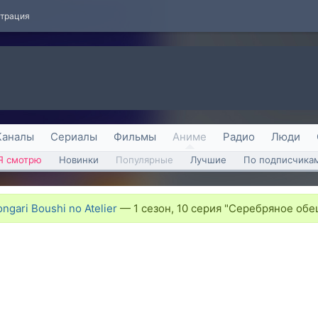
страция
Каналы
Сериалы
Фильмы
Аниме
Радио
Люди
Я смотрю
Новинки
Популярные
Лучшие
По подписчика
gari Boushi no Atelier
—
1 сезон, 10 серия "Серебряное об