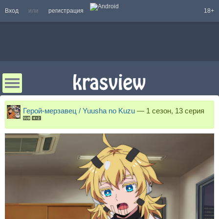
Вход
или
регистрация
18+
Герой-мерзавец / Yuusha no Kuzu
—
1 сезон, 13 серия