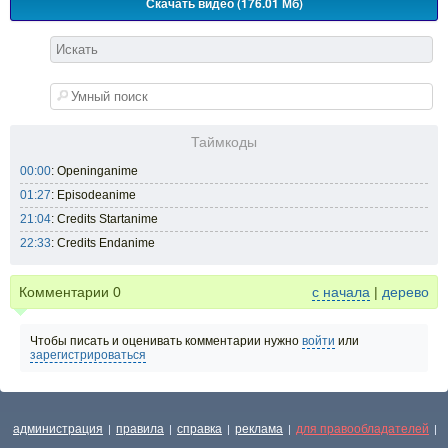
Скачать видео (176.01 Мб)
Таймкоды
00:00
: Openinganime
01:27
: Episodeanime
21:04
: Credits Startanime
22:33
: Credits Endanime
Комментарии
0
с начала
|
дерево
Чтобы писать и оценивать комментарии нужно
войти
или
зарегистрироваться
администрация
правила
справка
реклама
для правообладателей
|
|
|
|
|