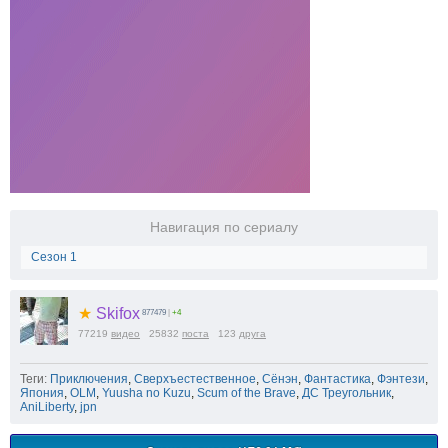
Навигация по сериалу
Сезон 1
★
Skifox
877479
|
+4
77219
видео
25832
поста
123
друга
Теги:
Приключения
,
Сверхъестественное
,
Сёнэн
,
Фантастика
,
Фэнтези
,
Япония
,
OLM
,
Yuusha no Kuzu
,
Scum of the Brave
,
ДС Треугольник
,
AniLiberty
,
jpn