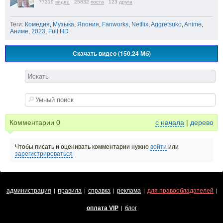
77219
видео
25832
поста
123
друга
Теги:
Комедия
,
Музыка
,
Япония
,
Fanworks
,
Netflix
,
Aggretsuko
,
Anime
,
Аниме
,
2023
,
Full HD
Скачать видео (150.24 Мб)
Комментарии
0
с начала
|
дерево
Чтобы писать и оценивать комментарии нужно
войти
или
зарегистрироваться
администрация
правила
справка
реклама
для правообладателей
|
|
|
|
|
оплата VIP
блог
|