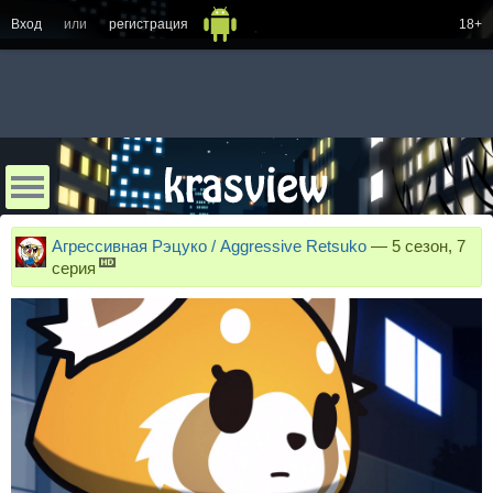
Вход
или
регистрация
18+
Агрессивная Рэцуко / Aggressive Retsuko
—
5 сезон, 7
серия