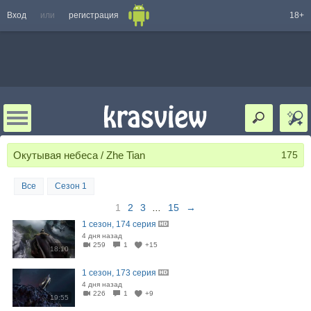
Вход
или
регистрация
18+
Окутывая небеса / Zhe Tian
175
Все
Сезон 1
1
2
3
...
15
→
1 сезон, 174 серия
4 дня назад
259
1
+15
18:10
1 сезон, 173 серия
4 дня назад
226
1
+9
19:55