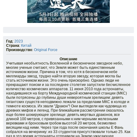
Год
:
2023
Страна
:
Китай
Производство
:
Original Force
Описание
Учитывая необъятность Вселенной и бесконечное звездное небо,
многие ученые считают, что Земля может быть единственным
источником жизни. Причина в том, что хотя в бесконечном небе
миллиарды звезд, трудно найти вторую звезду, которая могла бы
стать источником жизни. Это очень прискорбно. Однако люди не
прекращают поиски и за последнее столетие запустили бесчисленное
количество космических аппаратов. 11 июня 2010 года астронавты,
находившиеся на борту Международной космической станции (МКС)
были потрясены до глубины души невероятным зрелищем: девять
гигантских существ неподвижно лежали за пределами МКС в холоде и
темноте космоса. Их звали "Дракон"! Они выглядели как чудовища из
древних мифов и легенд. При ближайшем рассмотрении оказалось
еще более шокирующее зрелище: девять мертвых драконов, все
длиной 100 метров, с привязанными к ним черными железными
веревками и бронзовым гробом высотой 20 метров, безмолвно
висящим над ними. Через три года после окончания школы Е Фань
собрался на вечеринку: из 33 студентов присутствовали только 25. Как
раз в это время астронавты отправили на Землю ужасающее