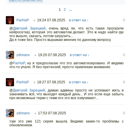
1
2
→
ParHaP
19:24 07.08.2025
в ответ на ↓
0
○
@
Дмитрий Зарецкий
,
очень вряд ли, что есть такая прога(или
нейросетка), которая это автоматом делает. Это ж надо найти где
что вышло, скачать, потом загрузить...
Да я тоже без. Просто выражаю мнение по данному вопросу.
zdimanv
19:20 07.08.2025
в ответ на ↓
0
○
@
ParHaP
,
ну я предполагаю что это автоматизировано. И видимо
что-то упало. Я без претензий, просто привлекаю внимание.
ParHaP
18:27 07.08.2025
в ответ на ↓
0
○
@
Дмитрий Зарецкий
,
думаю админы просто не успевают жить и
закачивать всё, что выходит каждый день... И это если еще забыть
про возможные терки с теми кто это все озвучивает...
zdimanv
17:53 07.08.2025
0
○
там это уже 121 серия вышла. Видимо какие-то проблемы с
обновлением.