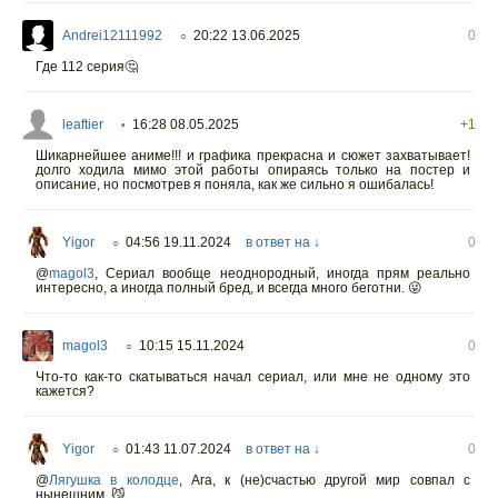
Andrei12111992
20:22 13.06.2025
0
○
Где 112 серия🤔
leaftier
16:28 08.05.2025
+1
•
Шикарнейшее аниме!!! и графика прекрасна и сюжет захватывает!
долго ходила мимо этой работы опираясь только на постер и
описание, но посмотрев я поняла, как же сильно я ошибалась!
Yigor
04:56 19.11.2024
в ответ на ↓
0
○
@
magol3
,
Сериал вообще неоднородный, иногда прям реально
интересно, а иногда полный бред, и всегда много беготни. 😜
magol3
10:15 15.11.2024
0
○
Что-то как-то скатываться начал сериал, или мне не одному это
кажется?
Yigor
01:43 11.07.2024
в ответ на ↓
0
○
@
Лягушка в колодце
,
Ага, к (не)счастью другой мир совпал с
нынешним. 😼