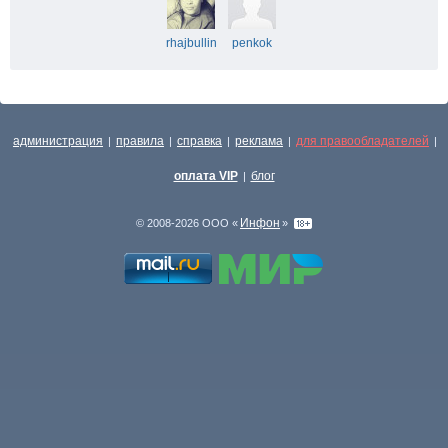
rhajbullin
penkok
администрация
правила
справка
реклама
для правообладателей
|
|
|
|
|
оплата VIP
блог
|
Инфон
© 2008-2026 ООО «
»