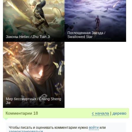
Поглощенная Звезда /
Законы Небес / Zhu Tian Ji
Swallowed Star
+560
26
1491
+10174
239
5556
Мир бессмертных / Chang Sheng
Jie
+512
26
1176
Комментарии
18
с начала
|
дерево
Чтобы писать и оценивать комментарии нужно
войти
или
зарегистрироваться