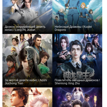
Дракон, сокрушающий девять
Небесные Драконы / Kuutei
небес / Long Po Jiutian
Dragons
+75
40
300
+76
12
229
За чертой девяти небес / Aoshi
Повелитель звёздных драконов /
Jiuchong Tian
Shenlong Xing Zhu
+186
12
756
+173
48
697