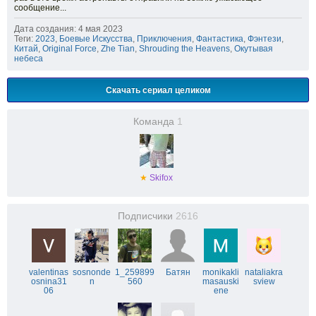
сообщение...
Дата создания: 4 мая 2023
Теги:
2023
,
Боевые Искусства
,
Приключения
,
Фантастика
,
Фэнтези
,
Китай
,
Original Force
,
Zhe Tian
,
Shrouding the Heavens
,
Окутывая
небеса
Скачать сериал целиком
Команда
1
★
Skifox
Подписчики
2616
valentinas
sosnonde
1_259899
Батян
monikakli
nataliakra
osnina31
n
560
masauski
sview
06
ene