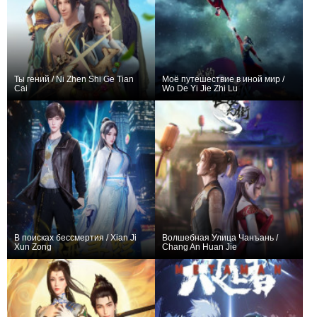
Ты гений / Ni Zhen Shi Ge Tian
Моё путешествие в иной мир /
Cai
Wo De Yi Jie Zhi Lu
+293
24
689
+598
40
1042
В поисках бессмертия / Xian Ji
Волшебная Улица Чанъань /
Xun Zong
Chang An Huan Jie
+102
48
394
+356
40
698