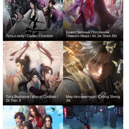
Божественный Посланник
Путь к небу / Dadao Chaotian
Тёмного Мира / An Jie Shen Shi
+130
16
372
+199
22
599
Путь Выборов / Way of Choices /
Мир бессмертных / Chang Sheng
Ze Tian Ji
Jie
+785
61
1460
+512
26
1176