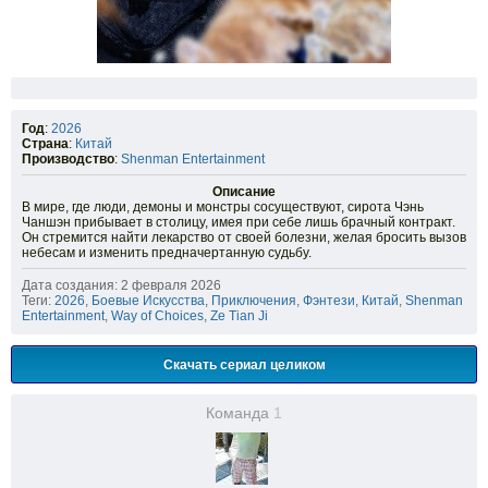
Год
:
2026
Страна
:
Китай
Производство
:
Shenman Entertainment
Описание
В мире, где люди, демоны и монстры сосуществуют, сирота Чэнь
Чаншэн прибывает в столицу, имея при себе лишь брачный контракт.
Он стремится найти лекарство от своей болезни, желая бросить вызов
небесам и изменить предначертанную судьбу.
Дата создания: 2 февраля 2026
Теги:
2026
,
Боевые Искусства
,
Приключения
,
Фэнтези
,
Китай
,
Shenman
Entertainment
,
Way of Choices
,
Ze Tian Ji
Скачать сериал целиком
Команда
1