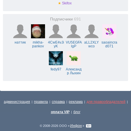
★
Skifox
Подписчики
691
наттик
mikha-
4CwE4vJi
VU5EGFA
aLL2XLY
saoaincra
pankov
yK
lgP
wco
d071
fedy97
Александ
р Лыхин
администрация
правила
справка
реклама
для правообладателей
|
|
|
|
|
оплата VIP
блог
|
Инфон
© 2008-2026 ООО «
»