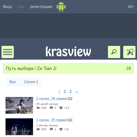
Вход
или
регистрация
18+
Путь выбора / Ze Tian Ji
26
Все
Сезон 1
1
2
3
→
1 сезон, 26 серия
25 дней назад
248
0
+12
31:40
1 сезон, 25 серия
1 месяц назад
290
1
+11
23:48