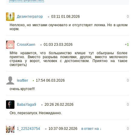
Дезинтегратор
03:11 01.08.2026
0
○
Неплохо, но местами скучновато и отсутствует логика. Но в целом
норм.
CrossKaen
01:03 23.03.2026
+1
○
МНе нравится, что большинство клише тут обыграны более
приятно. Вместо разрыва помолвки, другое, вместо мелочного
стража у ворот, человек с достоинством. Приятно на такое
смотреть)
leaftier
17:54 06.03.2026
0
•
очень крутое!!!
BabaYaga9
20:26 26.02.2026
0
○
Ого, перезапуск. Неожиданно.
1_225243754
10:37 09.02.2026
в ответ на ↓
0
○