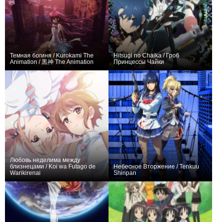
Темная богиня / Kurokami The
Hitsugi no Chaika / Гроб
Animation / 黒神 The Animation
Принцессы Чайки
+48
25
257
+227
23
648
Любовь неделима между
близнецами / Koi wa Futago de
Небесное Вторжение / Tenkuu
Warikirenai
Shinpan
+56
12
260
+116
12
826