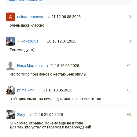
esinaeremeeva
11:12 06.08.2026
0
○
очень даже классно
★
kokc38rus
10:16 12.07.2026
0
○
Рекомендуем)
Илья Максоев
11:18 16.05.2026
+1
○
что то типо покемонов с жестью бензопилы
primalking
21:16 10.05.2026
+1
○
а чё прикольно.. на юморе двигаются,и по жести тоже..
2key
21:16 21.04.2026
+3
○
О, нормас, странно, почему ещё не в топе
Для тех, кто устал от гаремов и перерождений