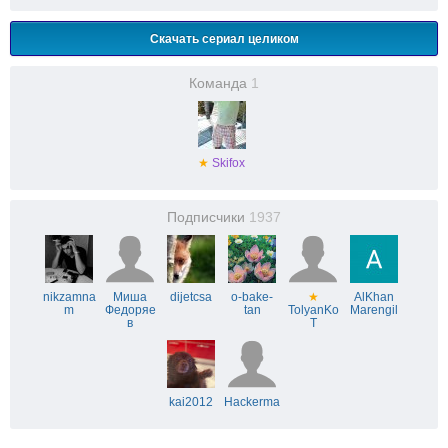
Скачать сериал целиком
Команда
1
★
Skifox
Подписчики
1937
nikzamna
Миша
dijetcsa
o-bake-
★
AlKhan
m
Федоряе
tan
TolyanKo
Marengil
в
T
kai2012
Hackerma