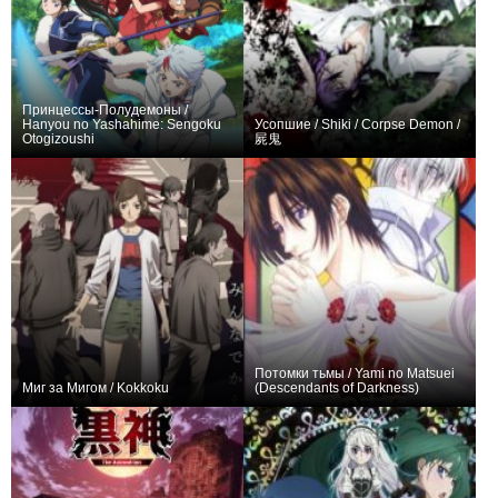
Принцессы-Полудемоны /
Hanyou no Yashahime: Sengoku
Усопшие / Shiki / Corpse Demon /
Otogizoushi
屍鬼
+177
48
458
+189
24
725
Потомки тьмы / Yami no Matsuei
Миг за Мигом / Kokkoku
(Descendants of Darkness)
+85
14
318
0
13
26