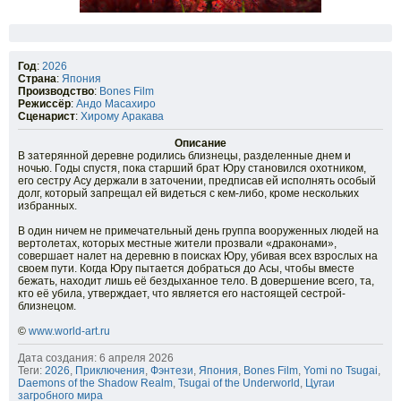
Год
:
2026
Страна
:
Япония
Производство
:
Bones Film
Режиссёр
:
Андо Масахиро
Сценарист
:
Хирому Аракава
Описание
В затерянной деревне родились близнецы, разделенные днем и
ночью. Годы спустя, пока старший брат Юру становился охотником,
его сестру Асу держали в заточении, предписав ей исполнять особый
долг, который запрещал ей видеться с кем-либо, кроме нескольких
избранных.
В один ничем не примечательный день группа вооруженных людей на
вертолетах, которых местные жители прозвали «драконами»,
совершает налет на деревню в поисках Юру, убивая всех взрослых на
своем пути. Когда Юру пытается добраться до Асы, чтобы вместе
бежать, находит лишь её бездыханное тело. В довершение всего, та,
кто её убила, утверждает, что является его настоящей сестрой-
близнецом.
©
www.world-art.ru
Дата создания: 6 апреля 2026
Теги:
2026
,
Приключения
,
Фэнтези
,
Япония
,
Bones Film
,
Yomi no Tsugai
,
Daemons of the Shadow Realm
,
Tsugai of the Underworld
,
Цугаи
загробного мира