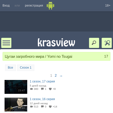
Вход
или
регистрация
18+
Цугаи загробного мира / Yomi no Tsugai
17
Все
Сезон 1
1
2
→
1 сезон, 17 серия
5 дней назад
380
1
+8
23:47
1 сезон, 16 серия
12 дней назад
513
0
+14
23:40