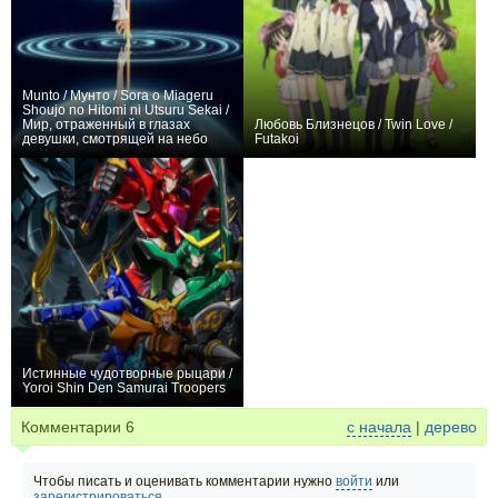
Munto / Мунто / Sora o Miageru
Shoujo no Hitomi ni Utsuru Sekai /
Мир, отраженный в глазах
Любовь Близнецов / Twin Love /
девушки, смотрящей на небо
Futakoi
+10
12
47
+24
26
66
Истинные чудотворные рыцари /
Yoroi Shin Den Samurai Troopers
+31
14
159
Комментарии
6
с начала
|
дерево
Чтобы писать и оценивать комментарии нужно
войти
или
зарегистрироваться