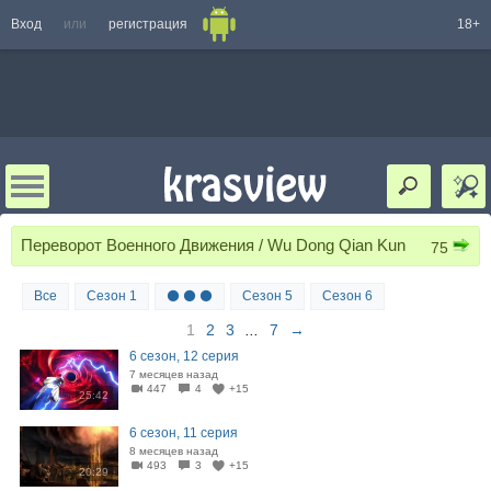
Вход
или
регистрация
18+
Переворот Военного Движения / Wu Dong Qian Kun
75
Все
Сезон 1
⚫ ⚫ ⚫
Сезон 5
Сезон 6
1
2
3
...
7
→
6 сезон, 12 серия
7 месяцев назад
447
4
+15
25:42
6 сезон, 11 серия
8 месяцев назад
493
3
+15
20:29