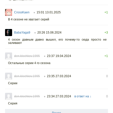
CrossKaen
15:01 13.01.2025
+1
○
В 4 сезоне не хватает серий
BabaYaga9
20:26 15.06.2024
+3
○
4 сезон давным давно вышел, его почему-то сюда просто не
заливают
den.klochkov.1995
23:37 19.04.2024
+1
○
Остальные серии 4 го сезона
den.klochkov.1995
23:35 27.03.2024
0
○
Серии
den.klochkov.1995
23:34 27.03.2024
в ответ на ↓
0
○
Серия