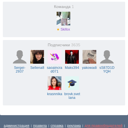
Команда
1
★
Skifox
Подписчики
3635
Sergei-
Sellena8
saoaincra
Maks394
yakowadi
sS87D1D
2937
d071
YQH
krasnnika
brovk.svet
lana
администрация
правила
справка
реклама
для правообладателей
|
|
|
|
|