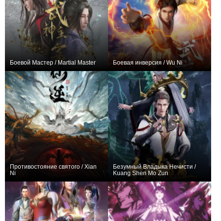
Боевой Мастер / Martial Master
Боевая инверсия / Wu Ni
+17022
678
4908
+262
30
519
Противостояние святого / Xian
Безумный Владыка Нечисти /
Ni
Kuang Shen Mo Zun
+5499
155
2886
+1002
63
1702