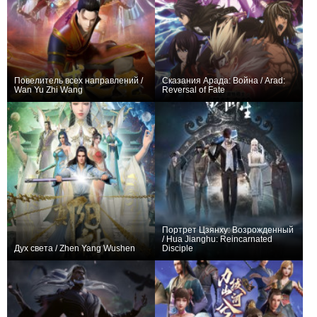
Повелитель всех направлений /
Сказания Арада: Война / Arad:
Wan Yu Zhi Wang
Reversal of Fate
+216
24
700
+119
12
767
Портрет Цзянху: Возрожденный
/ Hua Jianghu: Reincarnated
Дух света / Zhen Yang Wushen
Disciple
+154
14
720
+31
7
324