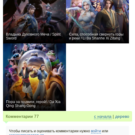
Владыка Духовного Меча / Spirit
Сила, способная свернуть горы
Sword
и реки / Li Ba Shanhe Xi Zitang
+12678
661
4493
+216
20
613
Пора за подвиги, герой! / Da Xia
Qing Shang Gong
+7
2
114
Комментарии
77
с начала
|
дерево
Чтобы писать и оценивать комментарии нужно
войти
или