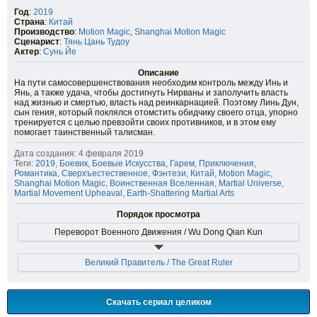
Год
:
2019
Страна
:
Китай
Производство
:
Motion Magic
,
Shanghai Motion Magic
Сценарист
:
Тянь Цань Тудоу
Актер
:
Сунь Йе
Описание
На пути самосовершенствования необходим контроль между Инь и
Янь, а также удача, чтобы достигнуть Нирваны и заполучить власть
над жизнью и смертью, власть над реинкарнацией. Поэтому Линь Дун,
сын гения, который поклялся отомстить обидчику своего отца, упорно
тренируется с целью превзойти своих противников, и в этом ему
помогает таинственный талисман.
Дата создания: 4 февраля 2019
Теги:
2019
,
Боевик
,
Боевые Искусства
,
Гарем
,
Приключения
,
Романтика
,
Сверхъестественное
,
Фэнтези
,
Китай
,
Motion Magic
,
Shanghai Motion Magic
,
Воинственная Вселенная
,
Martial Universe
,
Martial Movement Upheaval
,
Earth-Shattering Martial Arts
Порядок просмотра
Переворот Военного Движения / Wu Dong Qian Kun
Великий Правитель / The Great Ruler
Скачать сериал целиком