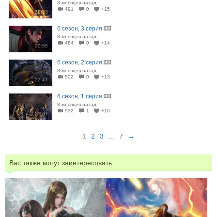
8 месяцев назад
491
0
+15
22:23
6 сезон, 3 серия
8 месяцев назад
484
0
+14
20:55
6 сезон, 2 серия
8 месяцев назад
502
0
+13
22:47
6 сезон, 1 серия
8 месяцев назад
532
1
+10
21:07
1
2
3
...
7
→
Вас также могут заинтересовать