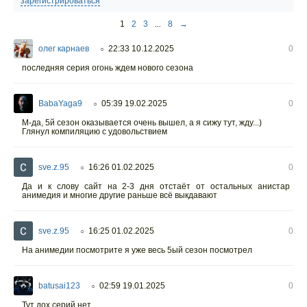
зарегистрироваться
1
2
3
...
8
→
олег карнаев
22:33 10.12.2025
0
○
последняя серия огонь ждем нового сезона
BabaYaga9
05:39 19.02.2025
0
○
М-да, 5й сезон оказывается очень вышел, а я сижу тут, жду...)
Глянул компиляцию с удовольствием
sve.z.95
16:26 01.02.2025
0
○
Да и к слову сайт на 2-3 дня отстаёт от остальных анистар
анимедия и многие другие раньше всё выкдавают
sve.z.95
16:25 01.02.2025
0
○
На анимедии посмотрите я уже весь 5ый сезон посмотрел
batusai123
02:59 19.01.2025
0
○
Тут дох серий нет