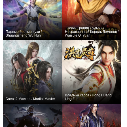
Тысячи Границ Судьбы /
Парные боевые духи /
Несравненный Король Демонов /
Shuangsheng Wu Hun
Wan Jie Qi Yuan
+310
60
487
+580
40
1110
Владыка хаоса / Hong Huang
Боевой Мастер / Martial Master
Ling Zun
+17024
678
4912
+127
12
534