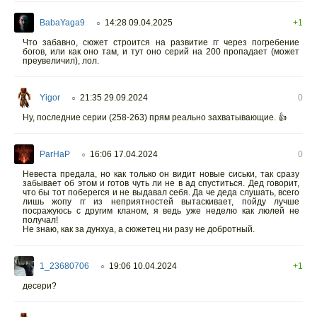
BabaYaga9
14:28 09.04.2025
+1
○
Что забавно, сюжет строится на развитие гг через погребение
богов, или как оно там, и тут оно серий на 200 пропадает (может
преувеличил), лол.
Yigor
21:35 29.09.2024
0
○
Ну, последниe серии (258-263) прям реально захватывающие. 👍
ParHaP
16:06 17.04.2024
0
○
Невеста предала, но как только он видит новые сиськи, так сразу
забывает об этом и готов чуть ли не в ад спуститься. Дед говорит,
что бы тот поберегся и не выдавал себя. Да че деда слушать, всего
лишь жопу гг из неприятностей вытаскивает, пойду лучше
посражуюсь с другим кланом, я ведь уже неделю как люлей не
получал!
Не знаю, как за дунхуа, а сюжетец ни разу не добротный.
1_23680706
19:06 10.04.2024
+1
○
десери?