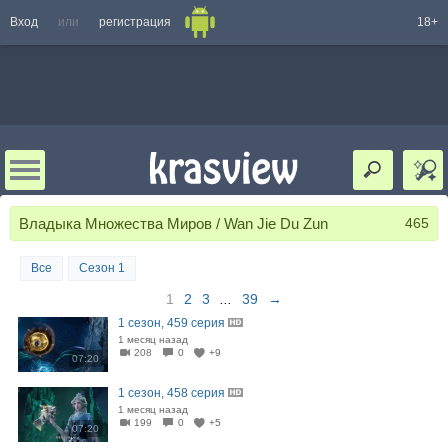
Вход
или
регистрация
18+
Владыка Множества Миров / Wan Jie Du Zun
465
Все
Сезон 1
1
2
3
...
39
→
1 сезон, 459 серия
1 месяц назад
208
0
+9
07:20
1 сезон, 458 серия
1 месяц назад
199
0
+5
07:20