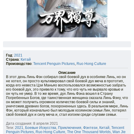
Год
:
2021
Страна
:
Китай
Производство
:
Tencent Penguin Pictures
,
Ruo Hong Culture
Описание
В этот день Линь Фэн собирал свой боевой дух в особняке Линь, но он
не хотел, он просто культивировал свой боевой дух меча в прототип,
когда его невеста Цзи Маньяо воспользовался возможностью забрать
его боевой дух, это привело к тому, что его чуть не вырвало кровью и
он чуть не умер. В то же время, дух Линь Фэна вошел в Страну
Погребенных Богов, где таинственная женщина сказала Линь Фэну, что
он может получить огромное количество боевой силы и знаний,
уничтожив древних богов, похороненных здесь. В реальном мире, Линь
Фэн, который изначально был молодым хозяином семьи Лин, потерял
свой боевой дух и силу меча и, стал изгоем среди слугами семьи.
Дата создания: 8 апреля 2021
Теги:
2021
,
Боевые Искусства
,
Приключения
,
Фэнтези
,
Китай
,
Tencent
Penguin Pictures
,
Ruo Hong Culture
,
The One Thousand Worlds
,
Wan Jie