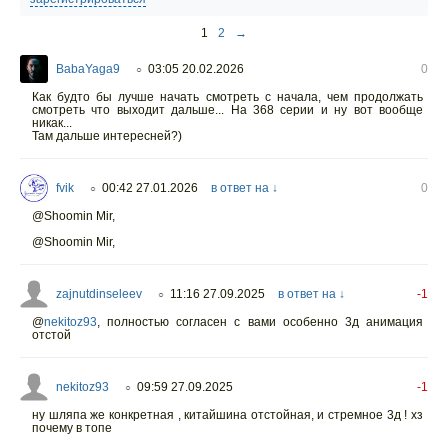
1
2
→
BabaYaga9
03:05 20.02.2026
0
○
Как будто бы лучше начать смотреть с начала, чем продолжать
смотреть что выходит дальше... На 368 серии и ну вот вообще
никак...
Там дальше интересней?)
fvik
00:42 27.01.2026
в ответ на ↓
0
○
@Shoomin Mir,
@Shoomin Mir,
zajnutdinseleev
11:16 27.09.2025
в ответ на ↓
-1
○
@
nekitoz93
,
полностью согласен с вами особенно 3д анимация
отстой
nekitoz93
09:59 27.09.2025
-1
○
ну шляпа же конкретная , китайшина отстойная, и стремное 3д ! хз
почему в топе