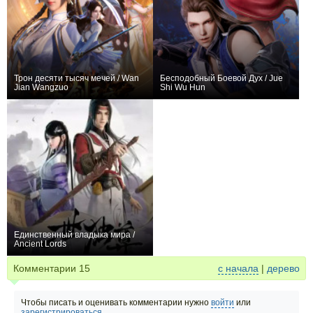
Трон десяти тысяч мечей / Wan
Бесподобный Боевой Дух / Jue
Jian Wangzuo
Shi Wu Hun
+222
40
314
+6394
441
3018
Единственный владыка мира /
Ancient Lords
+1049
144
858
Комментарии
15
с начала
|
дерево
Чтобы писать и оценивать комментарии нужно
войти
или
зарегистрироваться