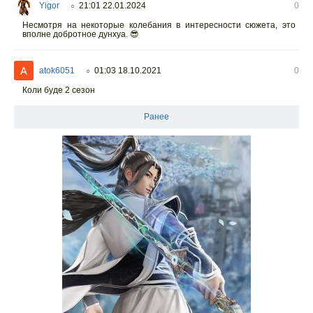
Yigor
21:01 22.01.2024
0
○
Несмотря на некоторые колебания в интересности сюжета, это
вполне добротное дунхуа. 😎
atok6051
01:03 18.10.2021
0
○
Коли буде 2 сезон
Ранее