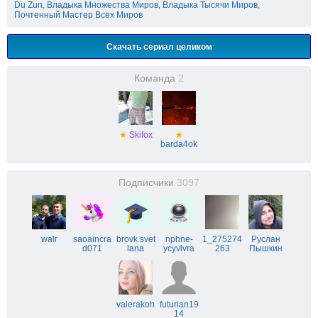
Du Zun
,
Владыка Множества Миров
,
Владыка Тысячи Миров
,
Почтенный Мастер Всех Миров
Скачать сериал целиком
Команда
2
★
Skifox
★
barda4ok
Подписчики
3097
walr
saoaincra
brovk.svet
nphne-
1_275274
Руслан
d071
lana
ycyvlvra
263
Пышкин
valerakoh
futurian19
14