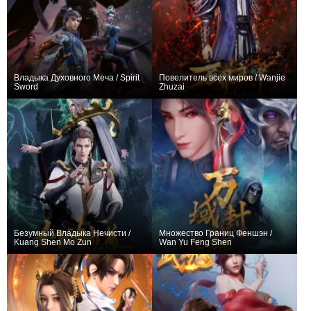
Владыка Духовного Меча / Spirit
Повелитель всех миров / Wanjie
Sword
Zhuzai
+12678
661
4495
+117
15
363
Безумный Владыка Нечисти /
Множество Границ Феншэн /
Kuang Shen Mo Zun
Wan Yu Feng Shen
+1002
63
1703
+712
72
1199