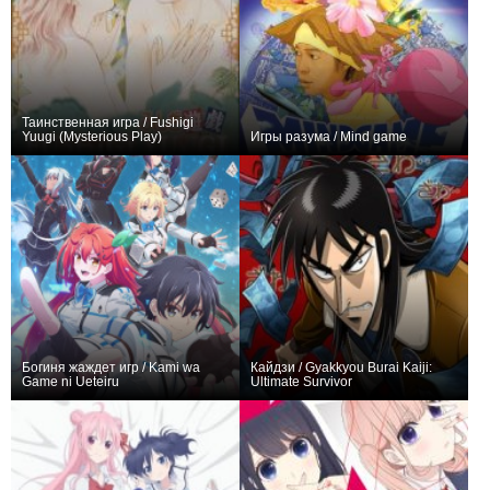
Таинственная игра / Fushigi
Yuugi (Mysterious Play)
Игры разума / Mind game
+112
65
112
+6
1
44
Богиня жаждет игр / Kami wa
Кайдзи / Gyakkyou Burai Kaiji:
Game ni Ueteiru
Ultimate Survivor
+83
13
903
+372
52
642