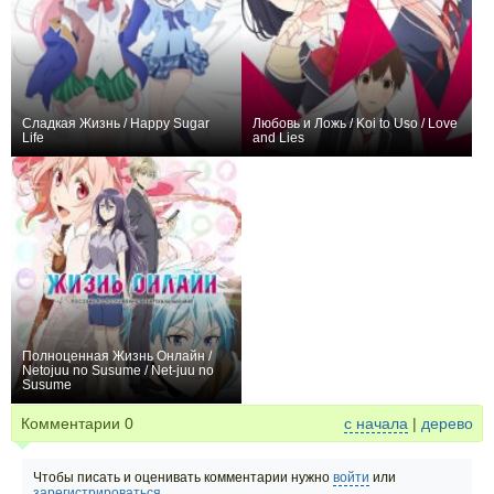
Сладкая Жизнь / Happy Sugar
Любовь и Ложь / Koi to Uso / Love
Life
and Lies
+39
12
245
+82
13
340
Полноценная Жизнь Онлайн /
Netojuu no Susume / Net-juu no
Susume
+167
12
869
Комментарии
0
с начала
|
дерево
Чтобы писать и оценивать комментарии нужно
войти
или
зарегистрироваться