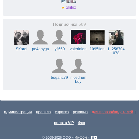
★
Skifox
Подписчики
589
SKorol
pe4enyga
lyfi669
valerinion
1095lion
1_258704
078
bogahc79
nicedrum
boy
администрация
правила
справка
реклама
для правообладателей
|
|
|
|
|
оплата VIP
блог
|
Инфон
© 2008-2026 ООО «
»