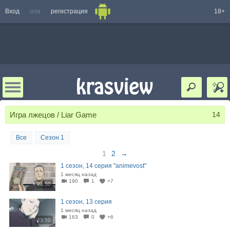
Вход
или
регистрация
18+
Игра лжецов / Liar Game
14
Все
Сезон 1
1
2
→
1 сезон, 14 серия "animevost"
1 месяц назад
190
1
+7
23:50
1 сезон, 13 серия
1 месяц назад
163
0
+6
23:50