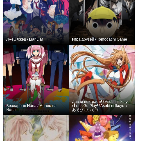
Лжец Лжец / Liar Liar
Игра друзей / Tomodachi Game
+150
12
1126
+301
12
1652
Давай поиграем! / Asobi ni Iku yo!
Бездарная Нана / Munou na
/ Let`s Go Play! / Asobi ni Ikuyo! /
Nana
あそびにいくヨ!
+376
25
1081
+41
13
282