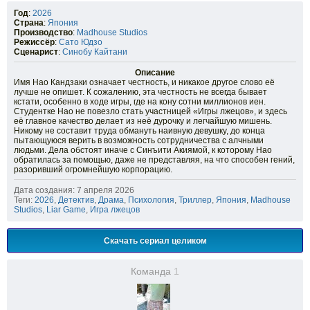
Год
:
2026
Страна
:
Япония
Производство
:
Madhouse Studios
Режиссёр
:
Сато Юдзо
Сценарист
:
Синобу Кайтани
Описание
Имя Нао Кандзаки означает честность, и никакое другое слово её
лучше не опишет. К сожалению, эта честность не всегда бывает
кстати, особенно в ходе игры, где на кону сотни миллионов иен.
Студентке Нао не повезло стать участницей «Игры лжецов», и здесь
её главное качество делает из неё дурочку и легчайшую мишень.
Никому не составит труда обмануть наивную девушку, до конца
пытающуюся верить в возможность сотрудничества с алчными
людьми. Дела обстоят иначе с Синъити Акиямой, к которому Нао
обратилась за помощью, даже не представляя, на что способен гений,
разоривший огромнейшую корпорацию.
Дата создания: 7 апреля 2026
Теги:
2026
,
Детектив
,
Драма
,
Психология
,
Триллер
,
Япония
,
Madhouse
Studios
,
Liar Game
,
Игра лжецов
Скачать сериал целиком
Команда
1