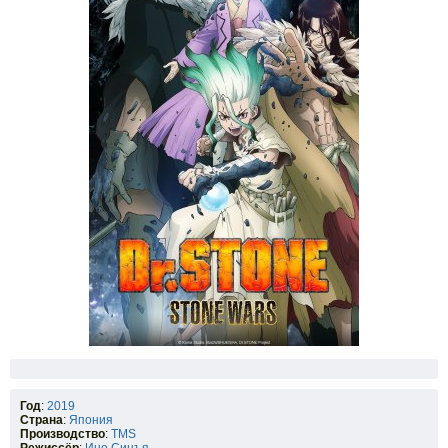
Год
:
2019
Страна
:
Япония
Производство
:
TMS