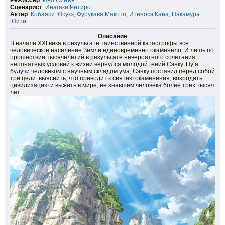
Режиссёр
:
Ино Синъя
Сценарист
:
Инагаки Ритиро
Актер
:
Кобаяси Юсукэ
,
Фурукава Макото
,
Итиносэ Кана
,
Накамура
Юити
Описание
В начале XXI века в результате таинственной катастрофы всё
человеческое население Земли единовременно окаменело. И лишь по
прошествии тысячелетий в результате невероятного сочетания
непонятных условий к жизни вернулся молодой гений Сэнку. Ну а
будучи человеком с научным складом ума, Сэнку поставил перед собой
три цели: выяснить, что приводит к снятию окаменения, возродить
цивилизацию и выжить в мире, не знавшем человека более трёх тысяч
лет.