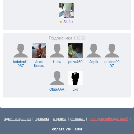
★
Skifox
Подписчики
10252
kotokrol1
Иван
Hanz
poza460
Jopik
unkind00
987
Князь
07
OlgaAAA.
Lkq
администрация
правила
справка
реклама
для правообладателей
|
|
|
|
|
оплата VIP
блог
|