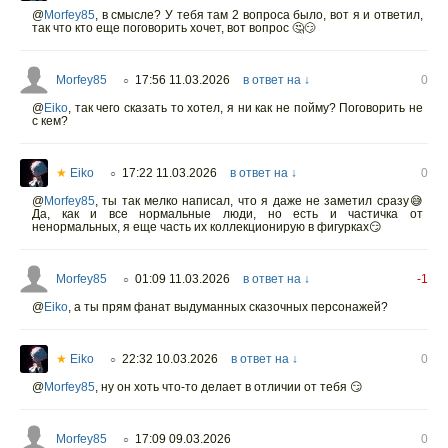
@
Morfey85
,
в смысле? У тебя там 2 вопроса было, вот я и ответил,
так что кто еще поговорить хочет, вот вопрос 🤔😏
Morfey85
17:56 11.03.2026
в ответ на ↓
0
○
@
Eiko
,
так чего сказать то хотел, я ни как не пойму? Поговорить не
с кем?
★
Eiko
17:22 11.03.2026
в ответ на ↓
0
○
@
Morfey85
,
ты так мелко написал, что я даже не заметил сразу😅
Да, как и все нормальные люди, но есть и частичка от
ненормальных, я еще часть их коллекционирую в фигурках😏
Morfey85
01:09 11.03.2026
в ответ на ↓
-1
○
@
Eiko
,
а ты прям фанат выдуманных сказочных персонажей?
★
Eiko
22:32 10.03.2026
в ответ на ↓
0
○
@
Morfey85
,
ну он хоть что-то делает в отличии от тебя 😏
Morfey85
17:09 09.03.2026
0
○