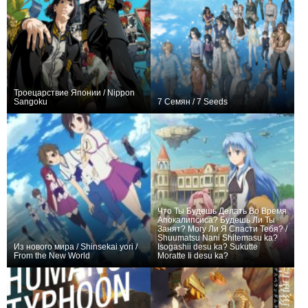
Троецарствие Японии / Nippon
Sangoku
7 Семян / 7 Seeds
+130
12
542
+190
26
647
Что Ты Будешь Делать Во Время
Апокалипсиса? Будешь Ли Ты
Занят? Могу Ли Я Спасти Тебя? /
Shuumatsu Nani Shitemasu ka?
Из нового мира / Shinsekai yori /
Isogashii desu ka? Sukutte
From the New World
Moratte Ii desu ka?
+82
25
431
+312
14
1032