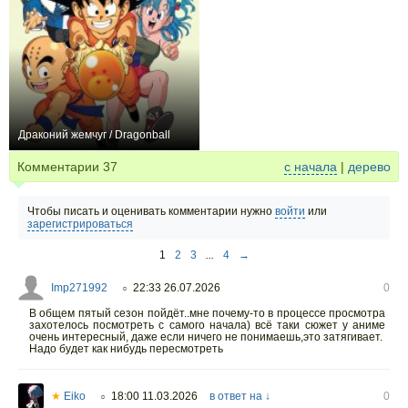
Драконий жемчуг / Dragonball
+556
153
528
Комментарии
37
с начала
|
дерево
Чтобы писать и оценивать комментарии нужно
войти
или
зарегистрироваться
1
2
3
...
4
→
Imp271992
22:33 26.07.2026
0
○
В общем пятый сезон пойдёт..мне почему-то в процессе просмотра
захотелось посмотреть с самого начала) всё таки сюжет у аниме
очень интересный, даже если ничего не понимаешь,это затягивает.
Надо будет как нибудь пересмотреть
★
Eiko
18:00 11.03.2026
в ответ на ↓
0
○