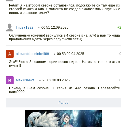
Ребят, я на втором сезоне остановился, подскажите он там ещё из
стеблей кокоса и бивня мамонта не создал околоземный спутник с
ионным расщепителем?
Imp271992
00:51 12.09.2025
+2
○
Отличненько конечно) вернулись в 4 сезоне к началу) а нам то когда
продолжения ждать..через пару тысяч лет?!)
alexandrhmelnickii89
00:53 02.04.2025
0
○
Эээ!!! Чее с 3 сезоном серии несовподают. На мыло того кто этим
рулит!!!
alex7isaeva
23:02 30.03.2025
0
○
Почему в 3-ем сезоне 11 серия из 4-го сезона. Перезалейте
плиз????
Ранее