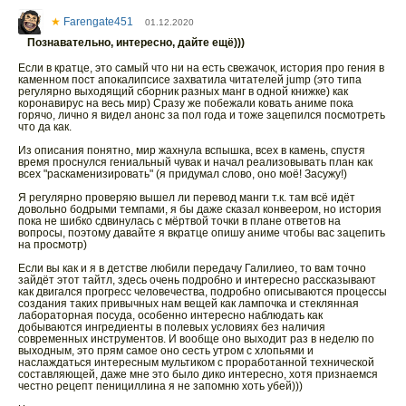
★
Farengate451
01.12.2020
Познавательно, интересно, дайте ещё)))
Если в кратце, это самый что ни на есть свежачок, история про гения в
каменном пост апокалипсисе захватила читателей jump (это типа
регулярно выходящий сборник разных манг в одной книжке) как
коронавирус на весь мир) Сразу же побежали ковать аниме пока
горячо, лично я видел анонс за пол года и тоже зацепился посмотреть
что да как.
Из описания понятно, мир жахнула вспышка, всех в камень, спустя
время проснулся гениальный чувак и начал реализовывать план как
всех "раскаменизировать" (я придумал слово, оно моё! Засужу!)
Я регулярно проверяю вышел ли перевод манги т.к. там всё идёт
довольно бодрыми темпами, я бы даже сказал конвеером, но история
пока не шибко сдвинулась с мёртвой точки в плане ответов на
вопросы, поэтому давайте я вкратце опишу аниме чтобы вас зацепить
на просмотр)
Если вы как и я в детстве любили передачу Галилиео, то вам точно
зайдёт этот тайтл, здесь очень подробно и интересно рассказывают
как двигался прогресс человечества, подробно описываются процессы
создания таких привычных нам вещей как лампочка и стеклянная
лабораторная посуда, особенно интересно наблюдать как
добываются ингредиенты в полевых условиях без наличия
современных инструментов. И вообще оно выходит раз в неделю по
выходным, это прям самое оно сесть утром с хлопьями и
наслаждаться интересным мультиком с проработанной технической
составляющей, даже мне это было дико интересно, хотя признаемся
честно рецепт пенициллина я не запомню хоть убей)))