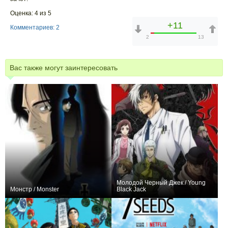
Оценка: 4 из 5
+11
Комментариев: 2
2
13
Вас также могут заинтересовать
Молодой Черный Джек / Young
Монстр / Monster
Black Jack
+249
75
629
+29
12
270