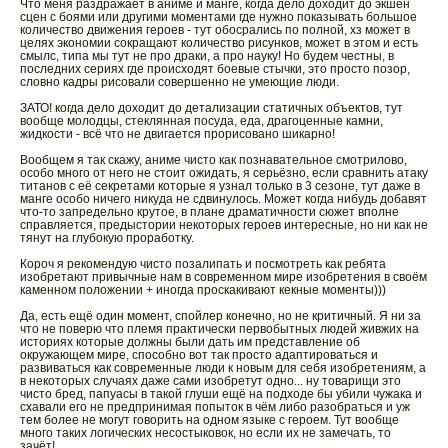
Что меня раздражает в аниме и манге, когда дело доходит до экшен
сцен с боями или другими моментами где нужно показывать большое
количество движения героев - тут обосрались по полной, хз может в
целях экономии сокращают количество рисунков, может в этом и есть
смылс, типа мы тут не про драки, а про науку! Но будем честны, в
последних сериях где происходят боевые стычки, это просто позор,
словно кадры рисовали совершенно не умеющие люди.
ЗАТО! когда дело доходит до детализации статичных объектов, тут
вообще молодцы, стеклянная посуда, еда, драгоценные камни,
жидкости - всё что не двигается прорисовано шикарно!
Вообщем я так скажу, аниме чисто как познавательное смотрилово,
особо много от него не стоит ожидать, я серьёзно, если сравнить атаку
титанов с её секретами которые я узнал только в 3 сезоне, тут даже в
манге особо ничего никуда не сдвинулось. Может когда нибудь добавят
что-то запредельно крутое, в плане драматичности сюжет вполне
справляется, предыстории некоторых героев интересные, но ни как не
тянут на глубокую проработку.
Короч я рекомендую чисто позалипать и посмотреть как ребята
изобретают привычные нам в современном мире изобретения в своём
каменном положении + иногда проскакивают кекные моменты)))
Да, есть ещё один момент, спойлер конечно, но не критичный. Я ни за
что не поверю что племя практически первобытных людей живжих на
историях которые должны были дать им представление об
окружающем мире, способно вот так просто адаптироваться и
развиваться как современные люди к новым для себя изобретениям, а
в некоторых случаях даже сами изобретут одно... ну товарищи это
чисто бред, папуасы в такой глуши ещё на подходе бы убили чужака и
схавали его не предпринимая попыток в чём либо разобраться и уж
тем более не могут говорить на одном языке с героем. Тут вообще
много таких логических несостыковок, но если их не замечать, то
зачёт!