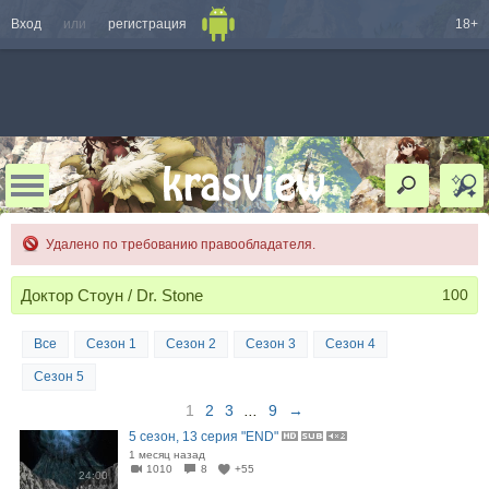
Вход
или
регистрация
18+
Удалено по требованию правообладателя.
Доктор Стоун / Dr. Stone
100
Все
Сезон 1
Сезон 2
Сезон 3
Сезон 4
Сезон 5
1
2
3
...
9
→
5 сезон, 13 серия "END"
1 месяц назад
1010
8
+55
24:00