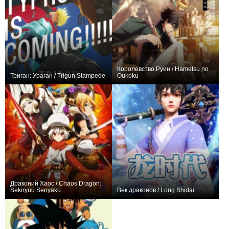
Королевство Руин / Hametsu no
Триган: Ураган / Trigun Stampede
Oukoku
+219
24
1013
+510
13
3186
Драконий Хаос / Chaos Dragon:
Sekiryuu Senyaku
Век драконов / Long Shidai
+61
12
214
+70
26
370